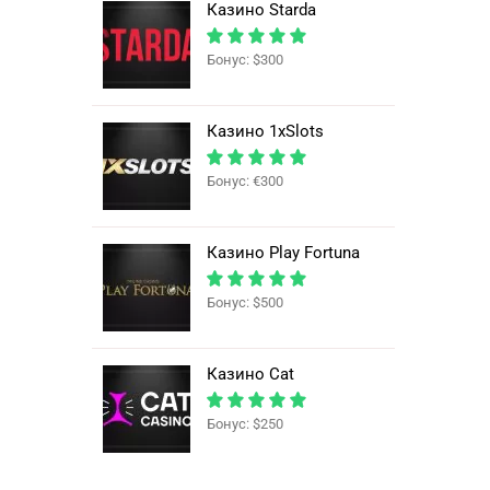
Казино Starda
Бонус: $300
Казино 1xSlots
Бонус: €300
Казино Play Fortuna
Бонус: $500
Казино Cat
Бонус: $250