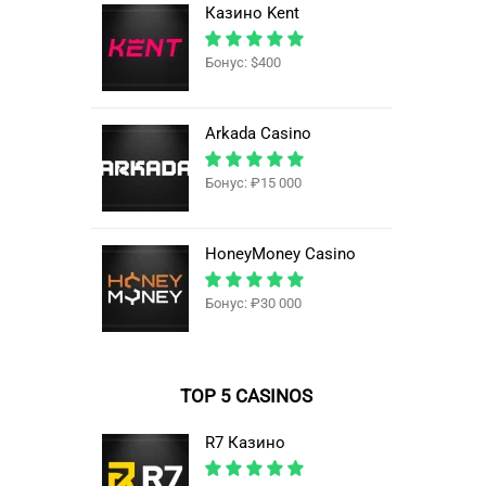
Казино Kent
Бонус: $400
Arkada Casino
Бонус: ₽15 000
HoneyMoney Casino
Бонус: ₽30 000
TOP 5 CASINOS
R7 Казино