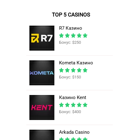
TOP 5 CASINOS
R7 Казино
Бонус: $250
Kometa Казино
Бонус: $150
Казино Kent
Бонус: $400
Arkada Casino