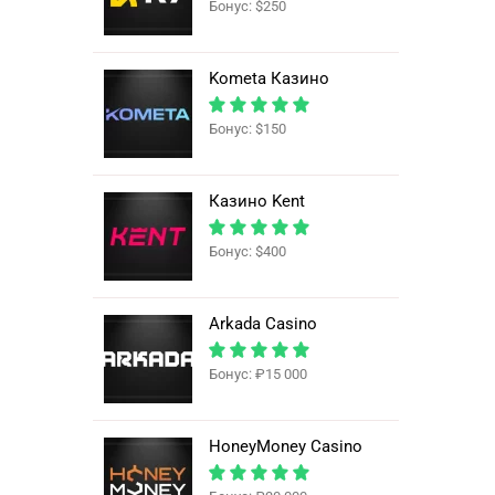
Бонус: $250
Kometa Казино
Бонус: $150
Казино Kent
Бонус: $400
Arkada Casino
Бонус: ₽15 000
HoneyMoney Casino