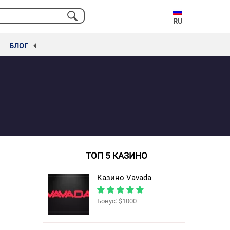
RU
БЛОГ
ТОП 5 КАЗИНО
Казино Vavada
Бонус: $1000