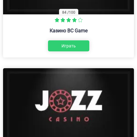
84
/100
Казино BC Game
Играть