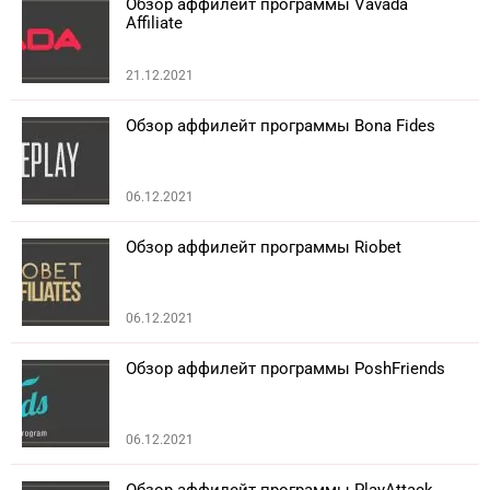
Обзор аффилейт программы Vavada
Affiliate
21.12.2021
Обзор аффилейт программы Bona Fides
06.12.2021
Обзор аффилейт программы Riobet
06.12.2021
Обзор аффилейт программы PoshFriends
06.12.2021
Обзор аффилейт программы PlayAttack