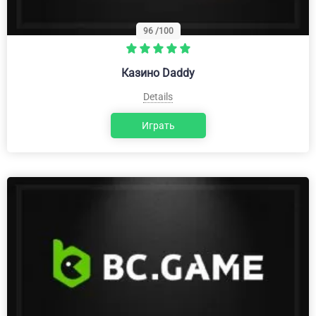
96
/100
Казино Daddy
Details
Играть