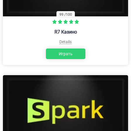
99
/100
R7 Казино
Details
Играть