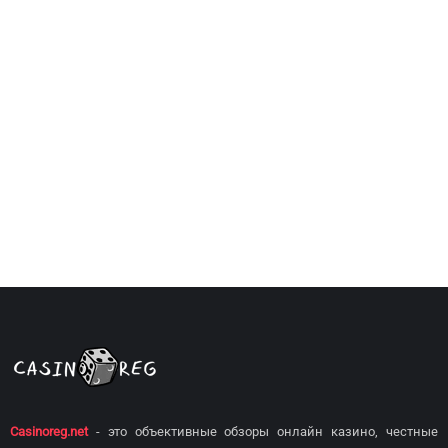
Casinoreg.net
- это объективные обзоры онлайн казино, честные