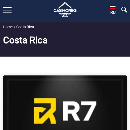
RU
Home
»
Costa Rica
Costa Rica