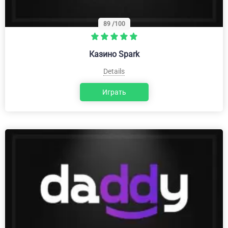
89
/100
Казино Spark
Details
Играть