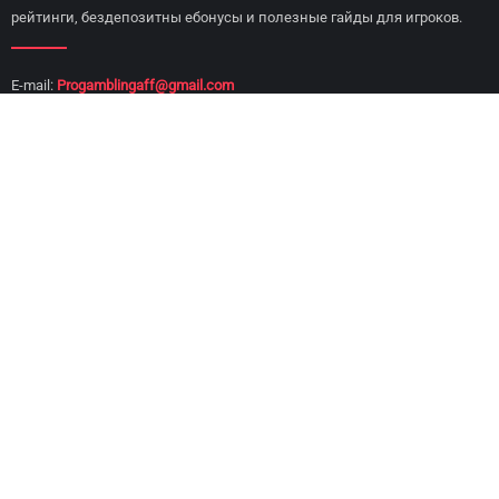
рейтинги, бездепозитны ебонусы и полезные гайды для игроков.
E-mail:
Progamblingaff@gmail.com
Топ Онлайн Казино
Казино по странам
R7 Казино
Казино для России
1xSlots Казино
Казино для Казахстана
PlayFortuna Казино
Казино Для Украины
Vavada Казино
Казино для Беларуси
Riobet Казино
Казино Для Армении
Бездепозитные бонусы
Sitemap
R7 100 FS
Casinoreg Sitemap
Booi 25FS