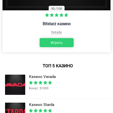
90
/100
Bitstarz казино
Details
Играть
ТОП 5 КАЗИНО
Казино Vavada
Бонус: $1000
Казино Starda