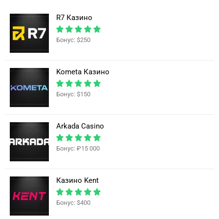
R7 Казино
Бонус: $250
Kometa Казино
Бонус: $150
Arkada Casino
Бонус: ₽15 000
Казино Kent
Бонус: $400