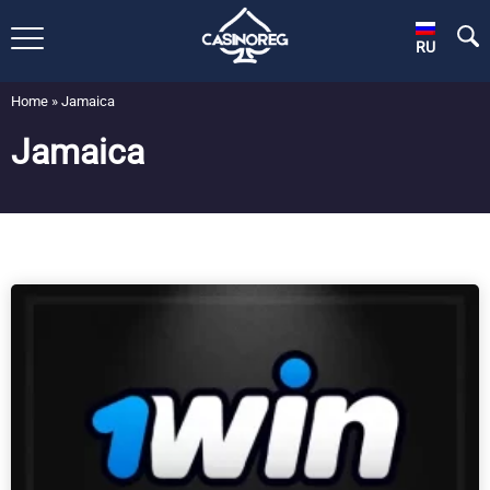
RU
Home
»
Jamaica
Jamaica