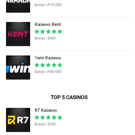
Бонус: ₽15 000
Казино Kent
Бонус: $400
1win Казино
Бонус: ₽50 000
TOP 5 CASINOS
R7 Казино
Бонус: $250