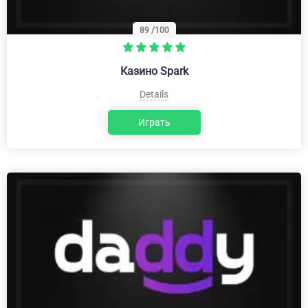
89
/100
Казино Spark
Details
Играть