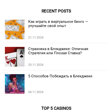
RECENT POSTS
Как играть в виртуальное бинго —
улучшайте свой опыт
21.11.2024
Страховка в Блэкджеке: Отличная
Стратегия или Плохая Ставка?
20.11.2024
5 Способов Побеждать в Блекджеке
06.11.2024
TOP 5 CASINOS