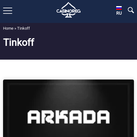
RU
Home
»
Tinkoff
Tinkoff