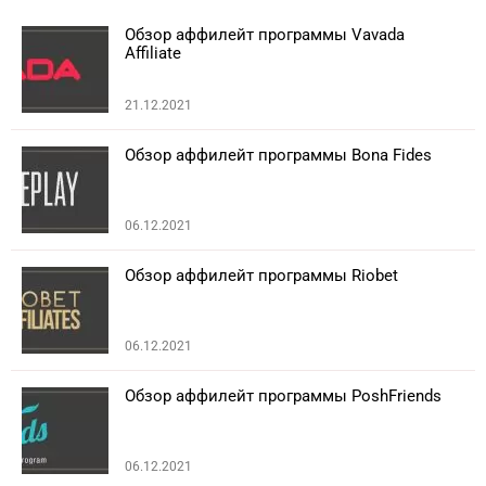
Обзор аффилейт программы Vavada
Affiliate
21.12.2021
Обзор аффилейт программы Bona Fides
06.12.2021
Обзор аффилейт программы Riobet
06.12.2021
Обзор аффилейт программы PoshFriends
06.12.2021