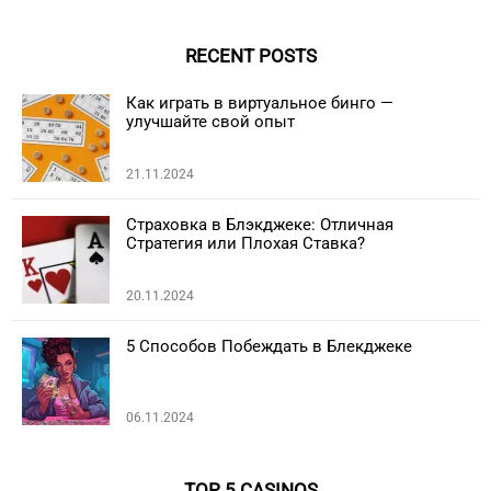
RECENT POSTS
Как играть в виртуальное бинго —
улучшайте свой опыт
21.11.2024
Страховка в Блэкджеке: Отличная
Стратегия или Плохая Ставка?
20.11.2024
5 Способов Побеждать в Блекджеке
06.11.2024
TOP 5 CASINOS