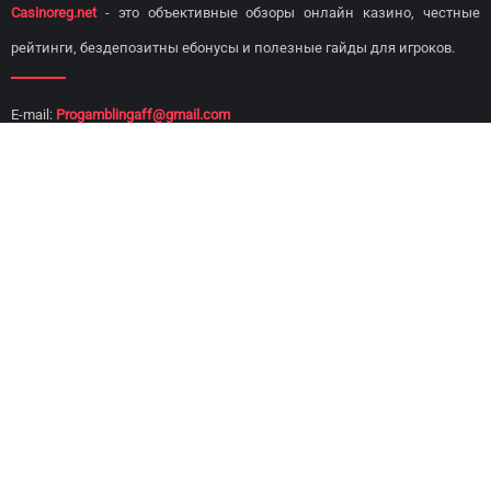
Casinoreg.net
- это объективные обзоры онлайн казино, честные
рейтинги, бездепозитны ебонусы и полезные гайды для игроков.
E-mail:
Progamblingaff@gmail.com
Топ Онлайн Казино
Казино по странам
R7 Казино
Казино для России
1xSlots Казино
Казино для Казахстана
PlayFortuna Казино
Казино Для Украины
Vavada Казино
Казино для Беларуси
Riobet Казино
Казино Для Армении
Бездепозитные бонусы
Sitemap