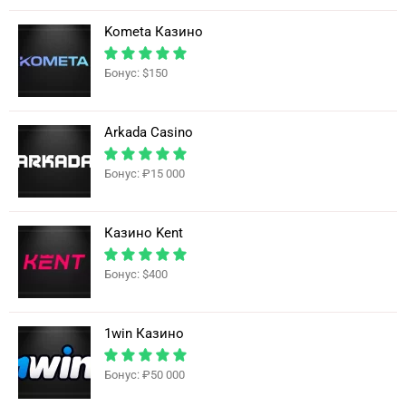
Kometa Казино
Бонус: $150
Arkada Casino
Бонус: ₽15 000
Казино Kent
Бонус: $400
1win Казино
Бонус: ₽50 000