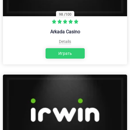
98
/100
Arkada Casino
Details
Играть