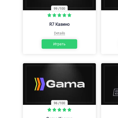
99
/100
R7 Казино
Details
Играть
96
/100