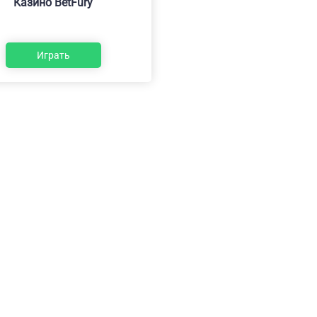
Казино BetFury
Играть