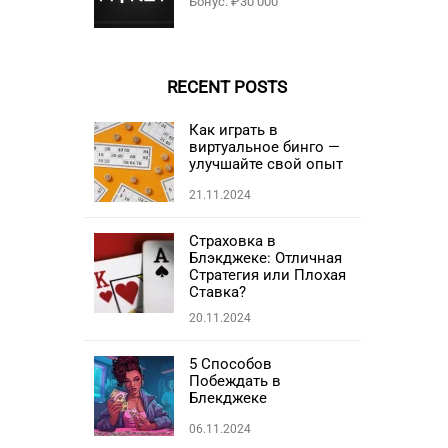
Бонус: ₽30 000
RECENT POSTS
Как играть в
виртуальное бинго —
улучшайте свой опыт
21.11.2024
Страховка в
Блэкджеке: Отличная
Стратегия или Плохая
Ставка?
20.11.2024
5 Способов
Побеждать в
Блекджеке
06.11.2024