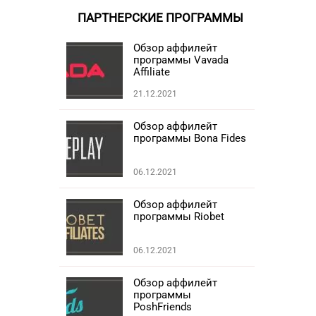
ПАРТНЕРСКИЕ ПРОГРАММЫ
Обзор аффилейт
программы Vavada
Affiliate
21.12.2021
Обзор аффилейт
программы Bona Fides
06.12.2021
Обзор аффилейт
программы Riobet
06.12.2021
Обзор аффилейт
программы
PoshFriends