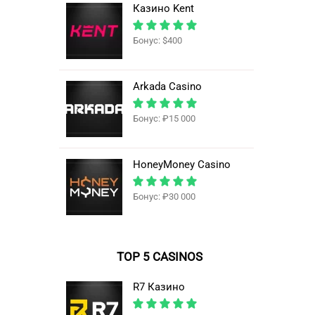
Казино Kent
Бонус: $400
Arkada Casino
Бонус: ₽15 000
HoneyMoney Casino
Бонус: ₽30 000
TOP 5 CASINOS
R7 Казино