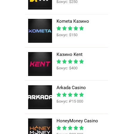
Бонус: $250
Kometa Казино
Бонус: $150
Казино Kent
Бонус: $400
Arkada Casino
Бонус: ₽15 000
HoneyMoney Casino