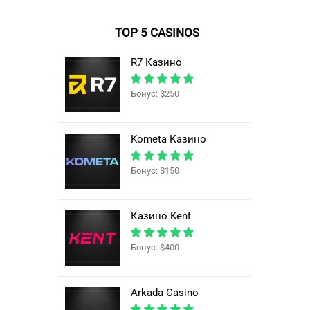
TOP 5 CASINOS
R7 Казино
Бонус: $250
Kometa Казино
Бонус: $150
Казино Kent
Бонус: $400
Arkada Casino