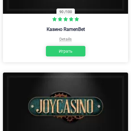
90
/100
Казино RamenBet
Details
Играть