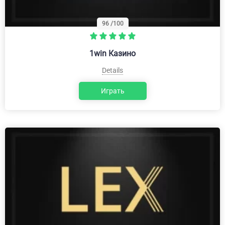
96
/100
1win Казино
Details
Играть