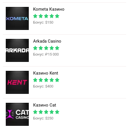
Kometa Казино
Бонус: $150
Arkada Casino
Бонус: ₽15 000
Казино Kent
Бонус: $400
Казино Cat
Бонус: $250