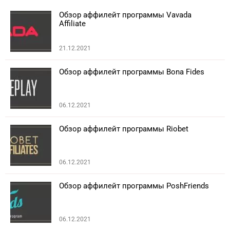
Обзор аффилейт программы Vavada
Affiliate
21.12.2021
Обзор аффилейт программы Bona Fides
06.12.2021
Обзор аффилейт программы Riobet
06.12.2021
Обзор аффилейт программы PoshFriends
06.12.2021