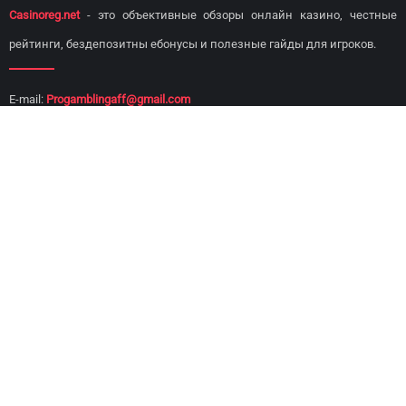
Casinoreg.net
- это объективные обзоры онлайн казино, честные
рейтинги, бездепозитны ебонусы и полезные гайды для игроков.
E-mail:
Progamblingaff@gmail.com
Топ Онлайн Казино
Казино по странам
R7 Казино
Казино для России
1xSlots Казино
Казино для Казахстана
PlayFortuna Казино
Казино Для Украины
Vavada Казино
Казино для Беларуси
Riobet Казино
Казино Для Армении
Бездепозитные бонусы
Sitemap