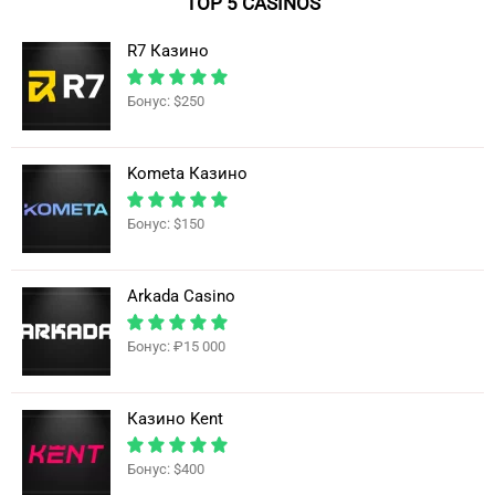
TOP 5 CASINOS
R7 Казино
Бонус: $250
Kometa Казино
Бонус: $150
Arkada Casino
Бонус: ₽15 000
Казино Kent
Бонус: $400