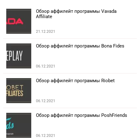
Обзор аффилейт программы Vavada
Affiliate
21.12.2021
Обзор аффилейт программы Bona Fides
06.12.2021
Обзор аффилейт программы Riobet
06.12.2021
Обзор аффилейт программы PoshFriends
06.12.2021