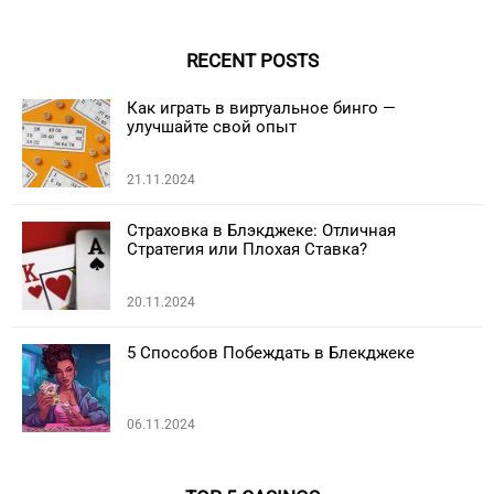
RECENT POSTS
Как играть в виртуальное бинго —
улучшайте свой опыт
21.11.2024
Страховка в Блэкджеке: Отличная
Стратегия или Плохая Ставка?
20.11.2024
5 Способов Побеждать в Блекджеке
06.11.2024