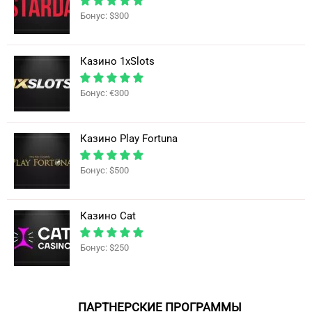
Бонус: $300
Казино 1xSlots
Бонус: €300
Казино Play Fortuna
Бонус: $500
Казино Cat
Бонус: $250
ПАРТНЕРСКИЕ ПРОГРАММЫ