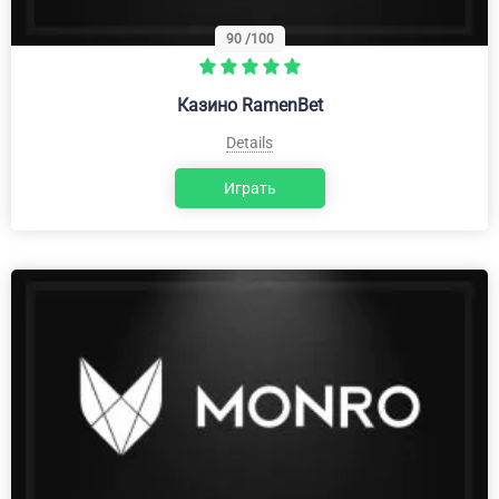
90
/100
Казино RamenBet
Details
Играть