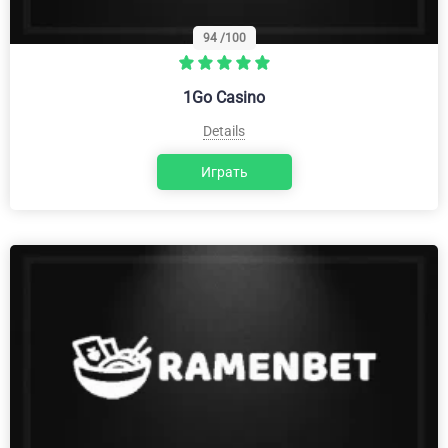
94
/100
1Go Casino
Details
Играть