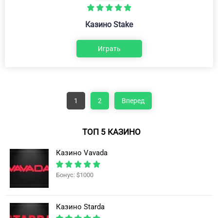
Казино Stake
Играть
1
2
Вперед
ТОП 5 КАЗИНО
Казино Vavada
Бонус: $1000
Казино Starda