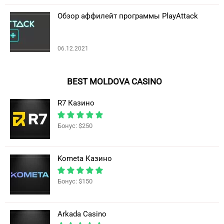
Обзор аффилейт программы PlayAttack
06.12.2021
BEST MOLDOVA CASINO
R7 Казино
Бонус: $250
Kometa Казино
Бонус: $150
Arkada Casino