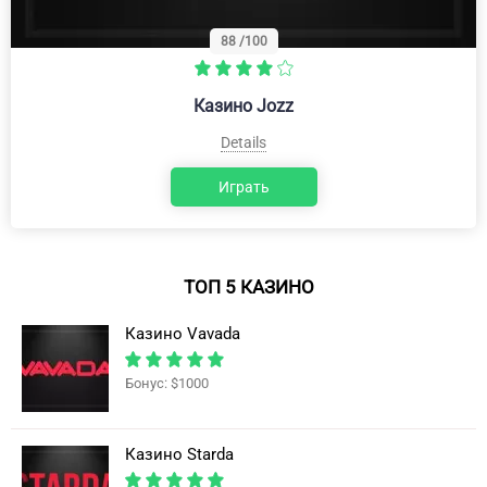
88
/100
Казино Jozz
Details
Играть
ТОП 5 КАЗИНО
Казино Vavada
Бонус: $1000
Казино Starda