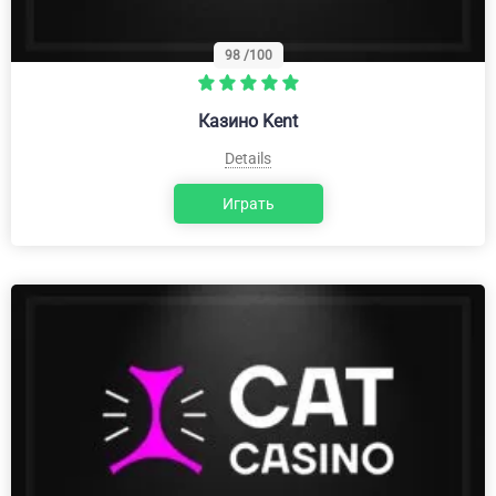
98
/100
Казино Kent
Details
Играть