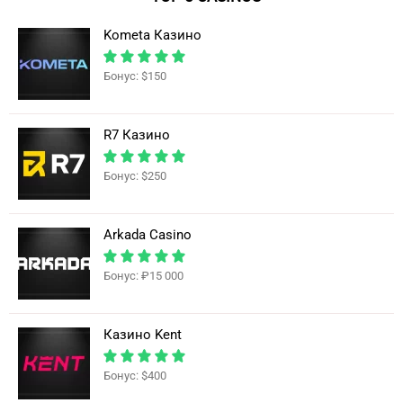
Kometa Казино
Бонус: $150
R7 Казино
Бонус: $250
Arkada Casino
Бонус: ₽15 000
Казино Kent
Бонус: $400