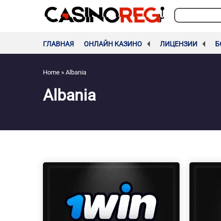
ГЛАВНАЯ
ОНЛАЙН КАЗИНО
ЛИЦЕНЗИИ
Б
Home
»
Albania
Albania