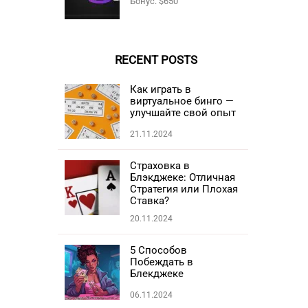
Бонус: $650
RECENT POSTS
Как играть в
виртуальное бинго —
улучшайте свой опыт
21.11.2024
Страховка в
Блэкджеке: Отличная
Стратегия или Плохая
Ставка?
20.11.2024
5 Способов
Побеждать в
Блекджеке
06.11.2024