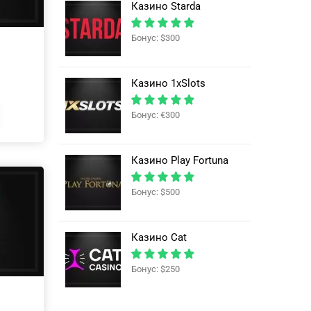
Казино Starda
Бонус: $300
Казино 1xSlots
Бонус: €300
Казино Play Fortuna
Бонус: $500
Казино Cat
Бонус: $250