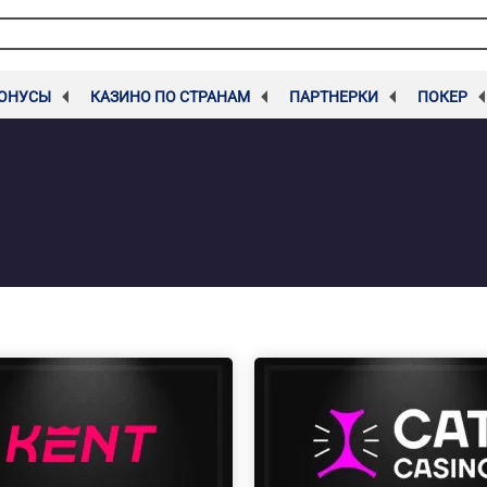
ОНУСЫ
КАЗИНО ПО СТРАНАМ
ПАРТНЕРКИ
ПОКЕР