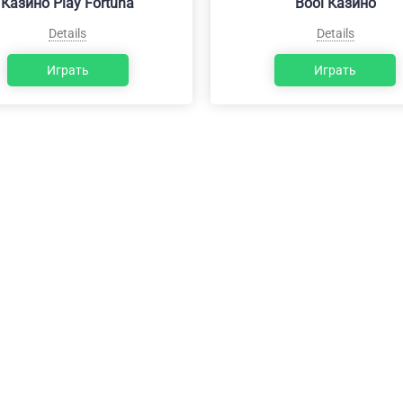
Казино Play Fortuna
Booi Казино
Details
Details
Играть
Играть