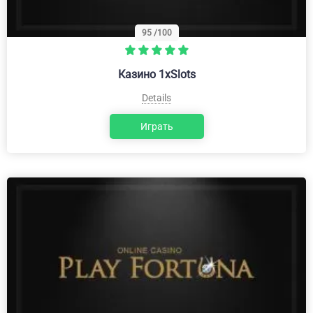
95
/100
Казино 1xSlots
Details
Играть