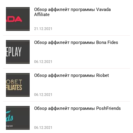
Обзор аффилейт программы Vavada
Affiliate
21.12.2021
Обзор аффилейт программы Bona Fides
06.12.2021
Обзор аффилейт программы Riobet
06.12.2021
Обзор аффилейт программы PoshFriends
06.12.2021