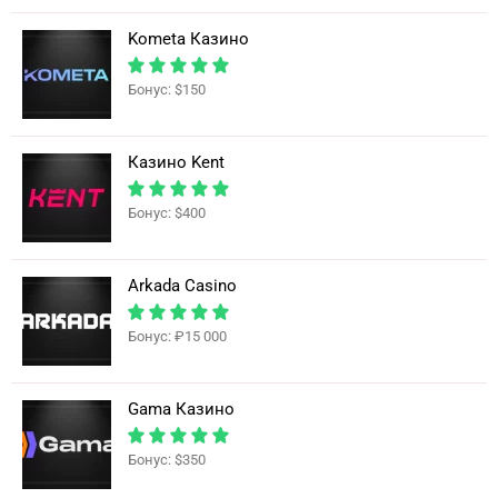
Kometa Казино
Бонус: $150
Казино Kent
Бонус: $400
Arkada Casino
Бонус: ₽15 000
Gama Казино
Бонус: $350