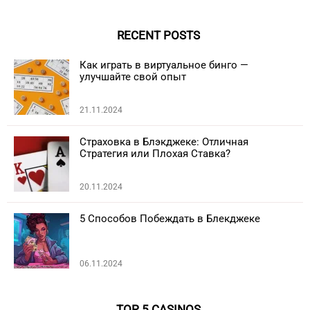
RECENT POSTS
Как играть в виртуальное бинго —
улучшайте свой опыт
21.11.2024
Страховка в Блэкджеке: Отличная
Стратегия или Плохая Ставка?
20.11.2024
5 Способов Побеждать в Блекджеке
06.11.2024
TOP 5 CASINOS