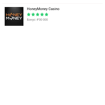
HoneyMoney Casino
Бонус: ₽30 000