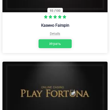
93
/100
Казино Fairspin
Details
Играть