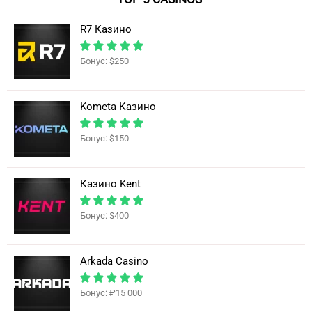
R7 Казино
Бонус: $250
Kometa Казино
Бонус: $150
Казино Kent
Бонус: $400
Arkada Casino
Бонус: ₽15 000