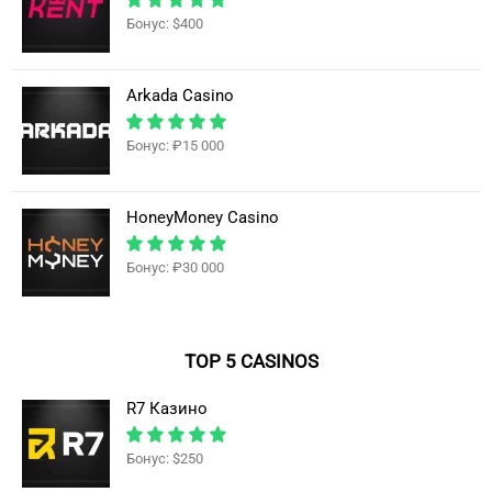
Бонус: $400
Arkada Casino
Бонус: ₽15 000
HoneyMoney Casino
Бонус: ₽30 000
TOP 5 CASINOS
R7 Казино
Бонус: $250