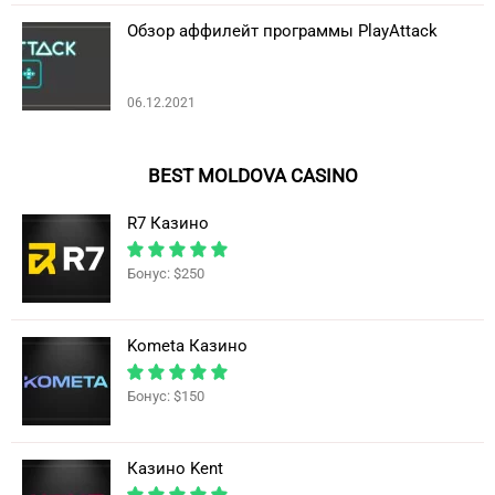
Обзор аффилейт программы PlayAttack
06.12.2021
BEST MOLDOVA CASINO
R7 Казино
Бонус: $250
Kometa Казино
Бонус: $150
Казино Kent