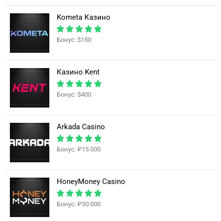
Kometa Казино
Бонус: $150
Казино Kent
Бонус: $400
Arkada Casino
Бонус: ₽15 000
HoneyMoney Casino
Бонус: ₽30 000