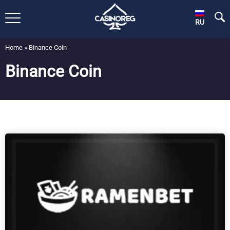
RU
Home
»
Binance Coin
Binance Coin