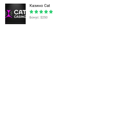
Казино Cat
Бонус: $250