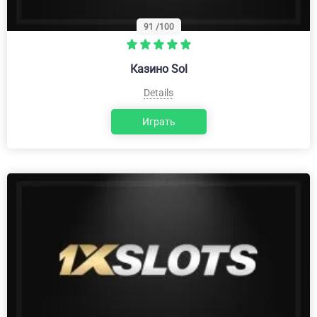
91
/100
Казино Sol
Details
Играть