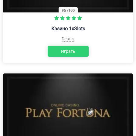
95
/100
Казино 1xSlots
Details
Играть