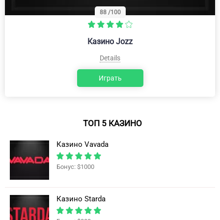
88
/100
Казино Jozz
Details
Играть
ТОП 5 КАЗИНО
Казино Vavada
Бонус: $1000
Казино Starda