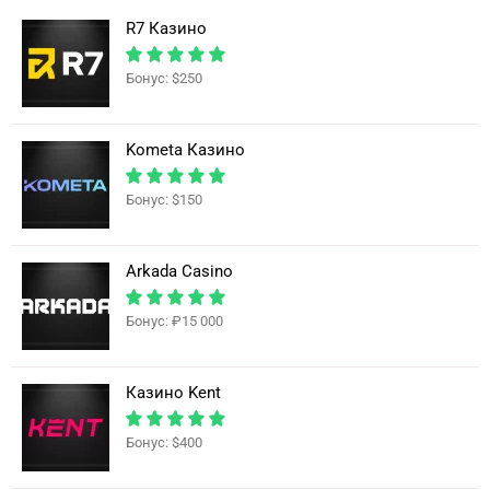
R7 Казино
Бонус: $250
Kometa Казино
Бонус: $150
Arkada Casino
Бонус: ₽15 000
Казино Kent
Бонус: $400