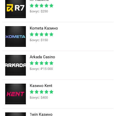
Бонус: $250
Kometa Казино
Бонус: $150
Arkada Casino
Бонус: ₽15 000
Казино Kent
Бонус: $400
1win Казино