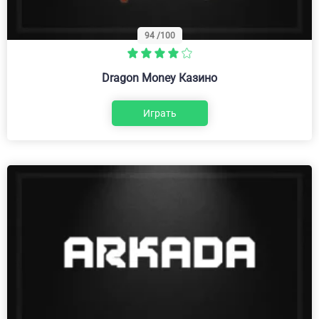
94
/100
Dragon Money Казино
Играть