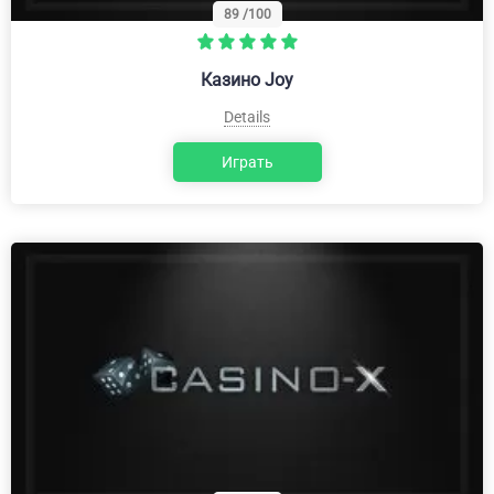
89
/100
Казино Joy
Details
Играть