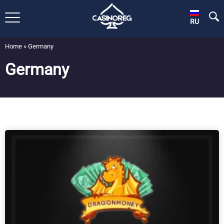
RU
Home
»
Germany
Germany