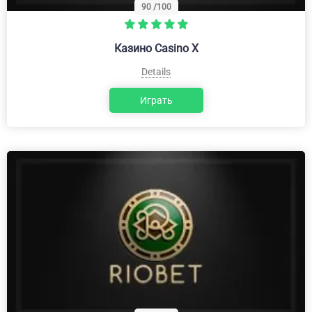
90
/100
Казино Casino X
Details
Играть