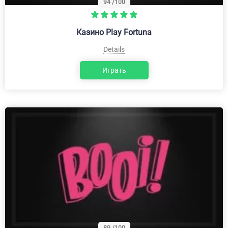
94
/100
Казино Play Fortuna
Details
Играть