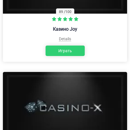
89
/100
Казино Joy
Details
Играть