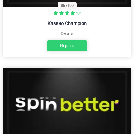
86
/100
Казино Champion
Details
Играть