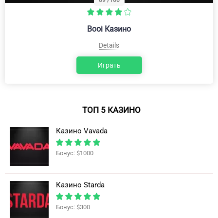
89
/100
Booi Казино
Details
Играть
ТОП 5 КАЗИНО
Казино Vavada
Бонус: $1000
Казино Starda
Бонус: $300