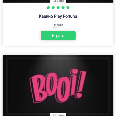
94
/100
Казино Play Fortuna
Details
Играть