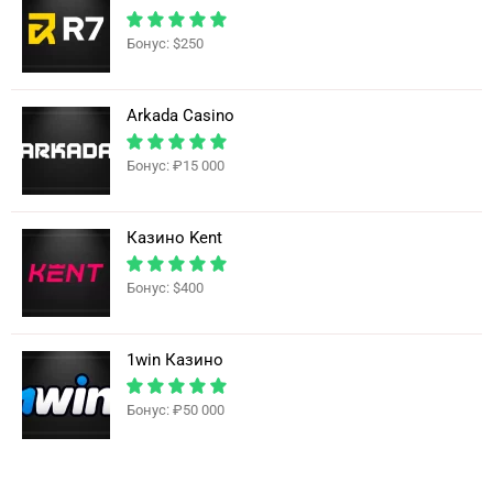
Бонус: $250
Arkada Casino
Бонус: ₽15 000
Казино Kent
Бонус: $400
1win Казино
Бонус: ₽50 000