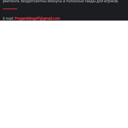
рейтинги, бездепозитны ебонусы и полезные гайды для игроков.
E-mail:
Progamblingaff@gmail.com
Топ Онлайн Казино
Казино по странам
R7 Казино
Казино для России
1xSlots Казино
Казино для Казахстана
PlayFortuna Казино
Казино Для Украины
Vavada Казино
Казино для Беларуси
Riobet Казино
Казино Для Армении
Бездепозитные бонусы
Sitemap
R7 100 FS
Casinoreg Sitemap
Booi 25FS