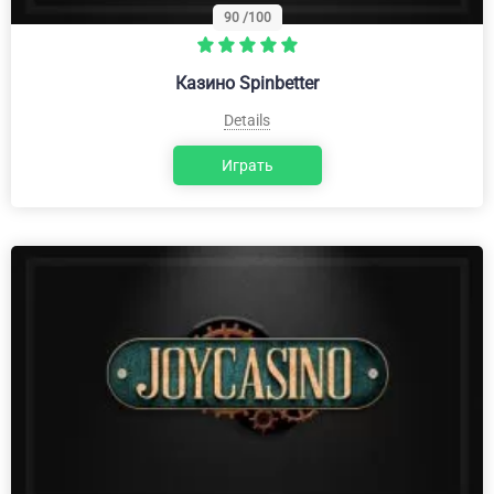
90
/100
Казино Spinbetter
Details
Играть