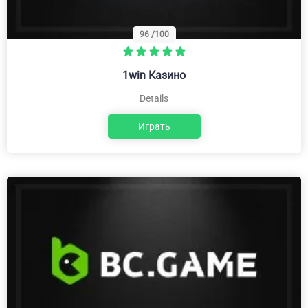
96
/100
1win Казино
Details
Играть