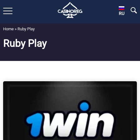
RU
Home
»
Ruby Play
Ruby Play