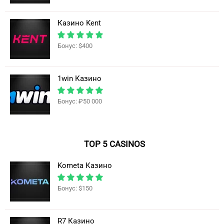
Казино Kent
Бонус: $400
1win Казино
Бонус: ₽50 000
TOP 5 CASINOS
Kometa Казино
Бонус: $150
R7 Казино