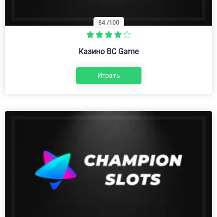
84
/100
Казино BC Game
Играть