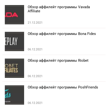
Обзор аффилейт программы Vavada
Affiliate
21.12.2021
Обзор аффилейт программы Bona Fides
06.12.2021
Обзор аффилейт программы Riobet
06.12.2021
Обзор аффилейт программы PoshFriends
06.12.2021