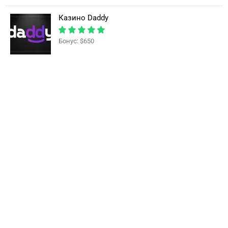
Казино Daddy
Бонус: $650