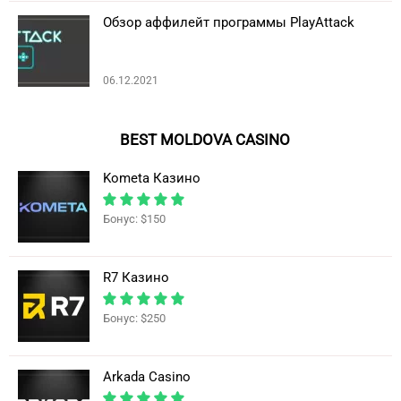
Обзор аффилейт программы PlayAttack
06.12.2021
BEST MOLDOVA CASINO
Kometa Казино
Бонус: $150
R7 Казино
Бонус: $250
Arkada Casino