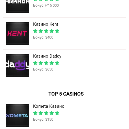
Бонус: ₽15 000
Казино Kent
Бонус: $400
Казино Daddy
Бонус: $650
TOP 5 CASINOS
Kometa Казино
Бонус: $150