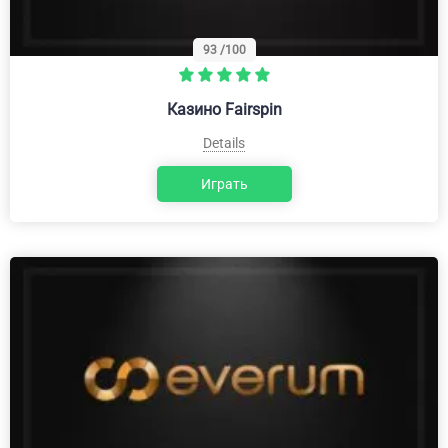
93
/100
Казино Fairspin
Details
Играть