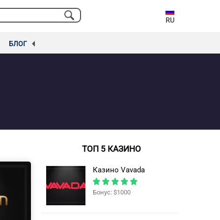
RU
БЛОГ
ТОП 5 КАЗИНО
Казино Vavada
Бонус: $1000