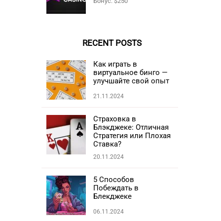
Бонус: $250
RECENT POSTS
Как играть в
виртуальное бинго —
улучшайте свой опыт
21.11.2024
Страховка в
Блэкджеке: Отличная
Стратегия или Плохая
Ставка?
20.11.2024
5 Способов
Побеждать в
Блекджеке
06.11.2024