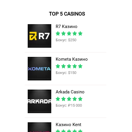
TOP 5 CASINOS
R7 Казино
Бонус: $250
Kometa Казино
Бонус: $150
Arkada Casino
Бонус: ₽15 000
Казино Kent