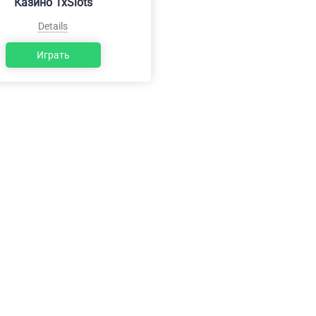
Казино 1xSlots
Details
Играть