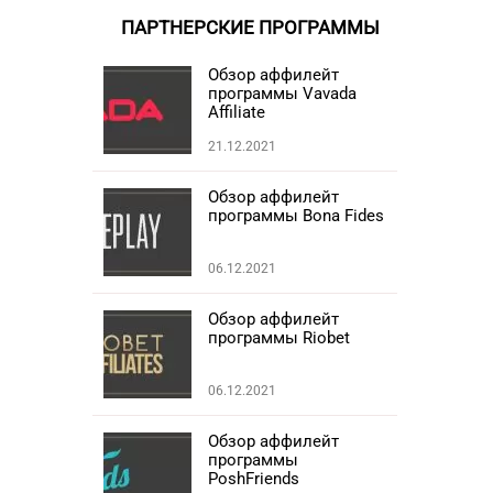
ПАРТНЕРСКИЕ ПРОГРАММЫ
Обзор аффилейт
программы Vavada
Affiliate
21.12.2021
Обзор аффилейт
программы Bona Fides
06.12.2021
Обзор аффилейт
программы Riobet
06.12.2021
Обзор аффилейт
программы
PoshFriends