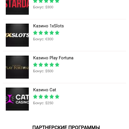
Бонус: $300
Казино 1xSlots
Бонус: €300
Казино Play Fortuna
Бонус: $500
Казино Cat
Бонус: $250
ПАРТНЕРСКИЕ ПРОГРАММЫ