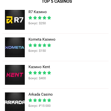
TOP 5 CASINOS
R7 Казино
Бонус: $250
Kometa Казино
Бонус: $150
Казино Kent
Бонус: $400
Arkada Casino
Бонус: ₽15 000