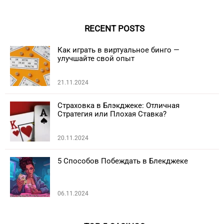
RECENT POSTS
Как играть в виртуальное бинго —
улучшайте свой опыт
21.11.2024
Страховка в Блэкджеке: Отличная
Стратегия или Плохая Ставка?
20.11.2024
5 Способов Побеждать в Блекджеке
06.11.2024