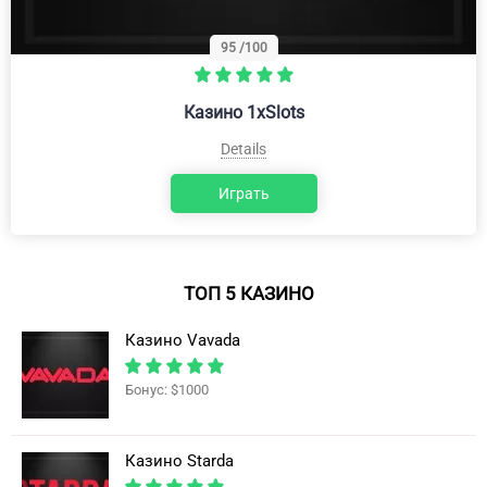
95
/100
Казино 1xSlots
Details
Играть
ТОП 5 КАЗИНО
Казино Vavada
Бонус: $1000
Казино Starda