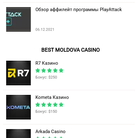
Обзор аффилейт программы PlayAttack
06.12.2021
BEST MOLDOVA CASINO
R7 Казино
Бонус: $250
Kometa Казино
Бонус: $150
Arkada Casino