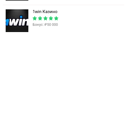
1win Казино
Бонус: ₽50 000