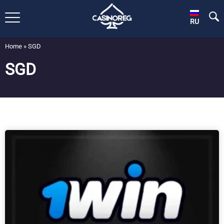
RU
Home
»
SGD
SGD