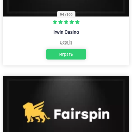
94
/100
Irwin Casino
Details
Играть