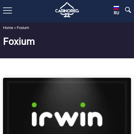
RU
Home
»
Foxium
Foxium