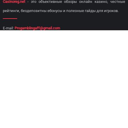
Casinoreg.net
- это объективные обзоры онлайн казино, честные
рейтинги, бездепозитны ебонусы и полезные гайды для игроков.
E-mail:
Progamblingaff@gmail.com
Топ Онлайн Казино
Казино по странам
R7 Казино
Казино для России
1xSlots Казино
Казино для Казахстана
PlayFortuna Казино
Казино Для Украины
Vavada Казино
Казино для Беларуси
Riobet Казино
Казино Для Армении
Бездепозитные бонусы
Sitemap
R7 100 FS
Casinoreg Sitemap