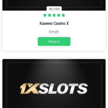
90
/100
Казино Casino X
Details
Играть