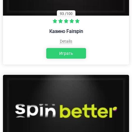
93
/100
Казино Fairspin
Details
Играть