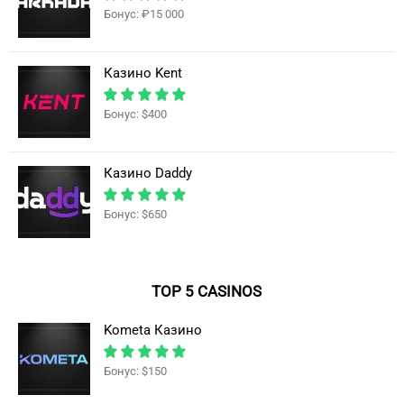
Бонус: ₽15 000
Казино Kent
Бонус: $400
Казино Daddy
Бонус: $650
TOP 5 CASINOS
Kometa Казино
Бонус: $150