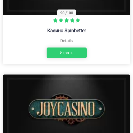
90
/100
Казино Spinbetter
Details
Играть