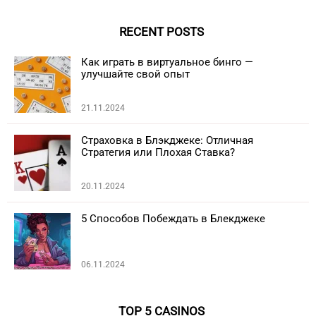
RECENT POSTS
Как играть в виртуальное бинго —
улучшайте свой опыт
21.11.2024
Страховка в Блэкджеке: Отличная
Стратегия или Плохая Ставка?
20.11.2024
5 Способов Побеждать в Блекджеке
06.11.2024
TOP 5 CASINOS