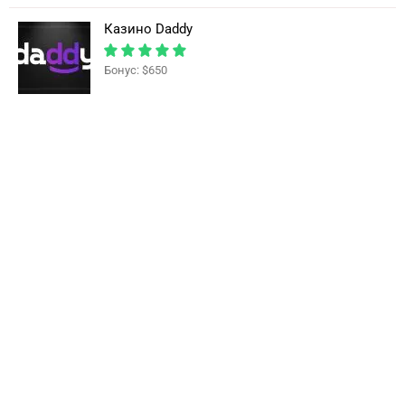
Казино Daddy
Бонус: $650