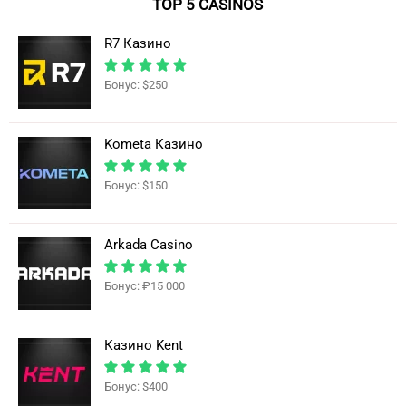
TOP 5 CASINOS
R7 Казино
Бонус: $250
Kometa Казино
Бонус: $150
Arkada Casino
Бонус: ₽15 000
Казино Kent
Бонус: $400