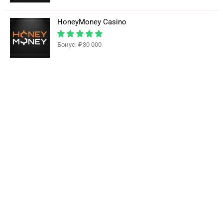
HoneyMoney Casino
Бонус: ₽30 000