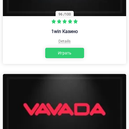
96
/100
1win Казино
Details
Играть