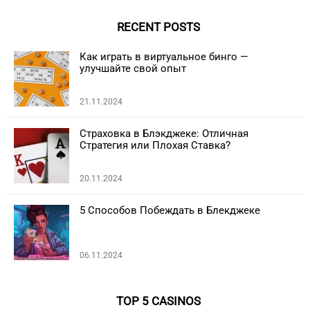
RECENT POSTS
Как играть в виртуальное бинго —
улучшайте свой опыт
21.11.2024
Страховка в Блэкджеке: Отличная
Стратегия или Плохая Ставка?
20.11.2024
5 Способов Побеждать в Блекджеке
06.11.2024
TOP 5 CASINOS