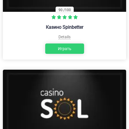
90
/100
Казино Spinbetter
Details
Играть