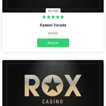
93
/100
Казино Vavada
Details
Играть