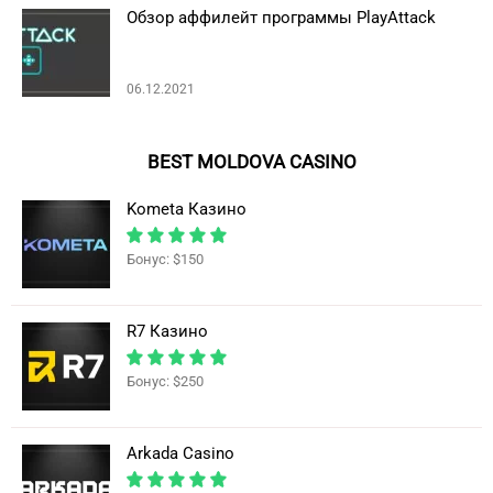
Обзор аффилейт программы PlayAttack
06.12.2021
BEST MOLDOVA CASINO
Kometa Казино
Бонус: $150
R7 Казино
Бонус: $250
Arkada Casino