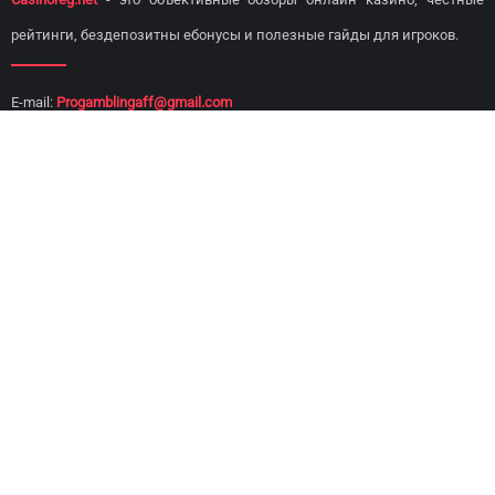
рейтинги, бездепозитны ебонусы и полезные гайды для игроков.
E-mail:
Progamblingaff@gmail.com
Топ Онлайн Казино
Казино по странам
R7 Казино
Казино для России
1xSlots Казино
Казино для Казахстана
PlayFortuna Казино
Казино Для Украины
Vavada Казино
Казино для Беларуси
Riobet Казино
Казино Для Армении
Бездепозитные бонусы
Sitemap
R7 100 FS
Casinoreg Sitemap