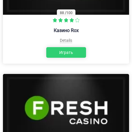
88
/100
Казино Rox
Details
Играть