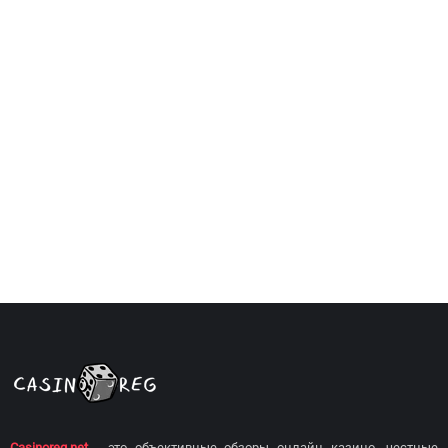
Casinoreg.net
- это объективные обзоры онлайн казино, честные