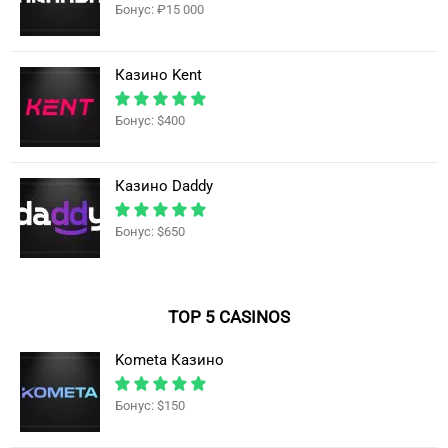
Бонус: ₽15 000
Казино Kent
Бонус: $400
Казино Daddy
Бонус: $650
TOP 5 CASINOS
Kometa Казино
Бонус: $150