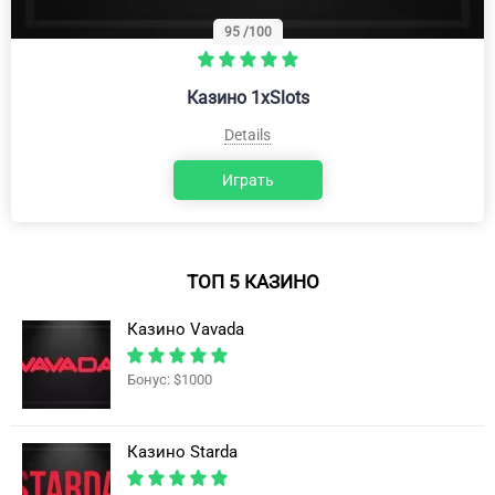
95
/100
Казино 1xSlots
Details
Играть
ТОП 5 КАЗИНО
Казино Vavada
Бонус: $1000
Казино Starda