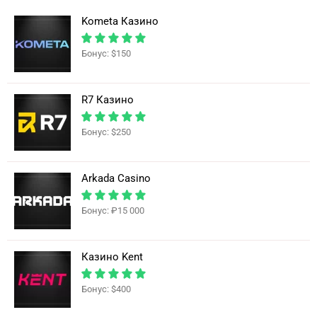
Kometa Казино
Бонус: $150
R7 Казино
Бонус: $250
Arkada Casino
Бонус: ₽15 000
Казино Kent
Бонус: $400