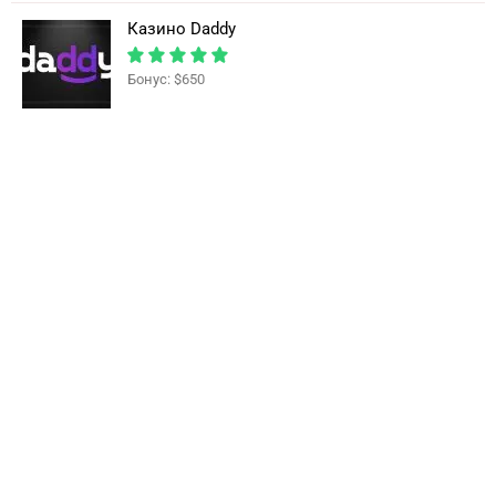
Казино Daddy
Бонус: $650