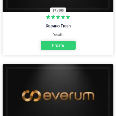
87
/100
Казино Fresh
Details
Играть