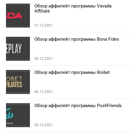
Обзор аффилейт программы Vavada
Affiliate
21.12.2021
Обзор аффилейт программы Bona Fides
06.12.2021
Обзор аффилейт программы Riobet
06.12.2021
Обзор аффилейт программы PoshFriends
06.12.2021