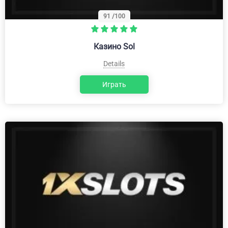
91
/100
Казино Sol
Details
Играть