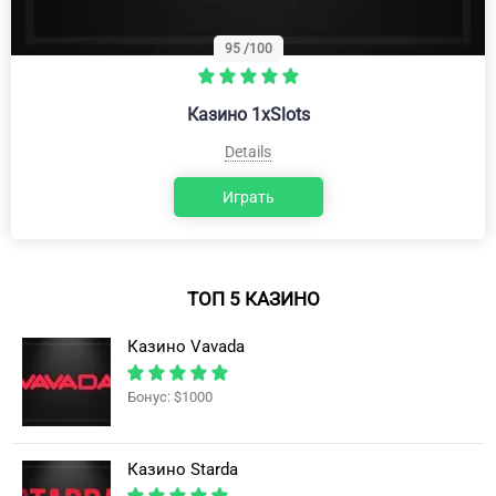
95
/100
Казино 1xSlots
Details
Играть
ТОП 5 КАЗИНО
Казино Vavada
Бонус: $1000
Казино Starda