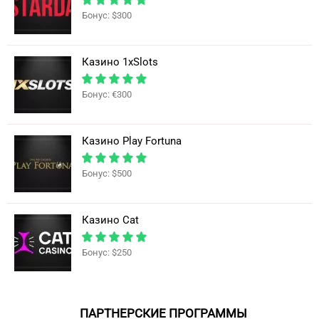
Бонус: $300
Казино 1xSlots
Бонус: €300
Казино Play Fortuna
Бонус: $500
Казино Cat
Бонус: $250
ПАРТНЕРСКИЕ ПРОГРАММЫ