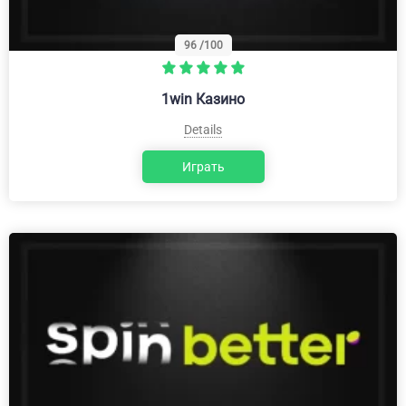
96
/100
1win Казино
Details
Играть