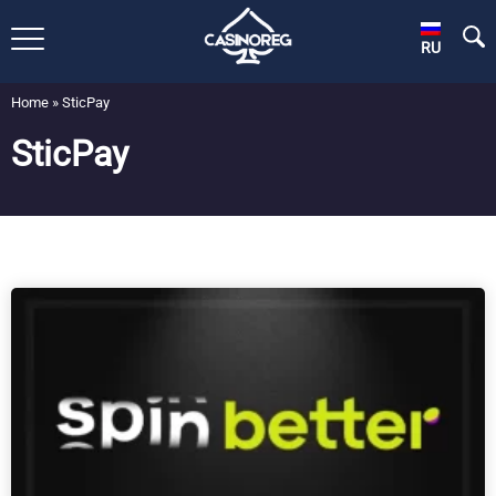
RU
Home
»
SticPay
SticPay