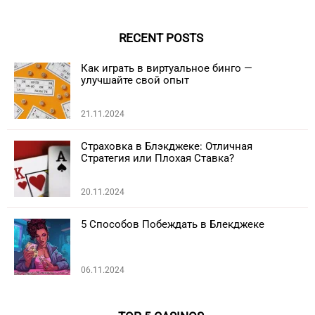
RECENT POSTS
Как играть в виртуальное бинго —
улучшайте свой опыт
21.11.2024
Страховка в Блэкджеке: Отличная
Стратегия или Плохая Ставка?
20.11.2024
5 Способов Побеждать в Блекджеке
06.11.2024