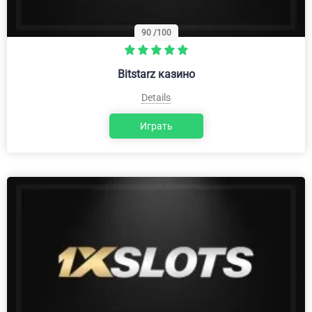
90
/100
Bitstarz казино
Details
Играть