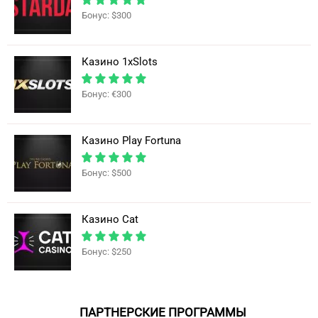
Бонус: $300
Казино 1xSlots
Бонус: €300
Казино Play Fortuna
Бонус: $500
Казино Cat
Бонус: $250
ПАРТНЕРСКИЕ ПРОГРАММЫ