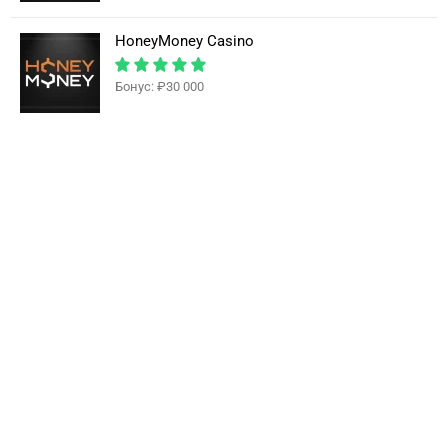
HoneyMoney Casino
Бонус: ₽30 000