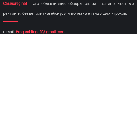
Casinoreg.net
- это объективные обзоры онлайн казино, честные
рейтинги, бездепозитны ебонусы и полезные гайды для игроков.
E-mail:
Progamblingaff@gmail.com
Топ Онлайн Казино
Казино по странам
R7 Казино
Казино для России
1xSlots Казино
Казино для Казахстана
PlayFortuna Казино
Казино Для Украины
Vavada Казино
Казино для Беларуси
Riobet Казино
Казино Для Армении
Бездепозитные бонусы
Sitemap