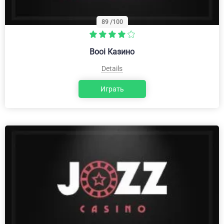
89
/100
Booi Казино
Details
Играть