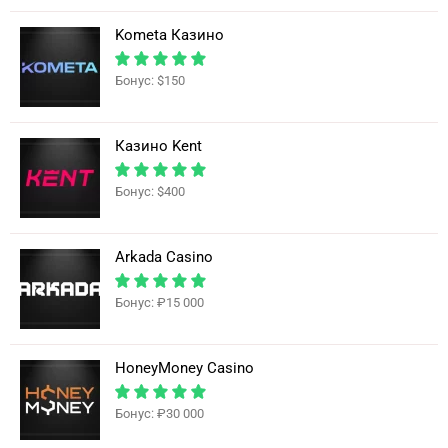
Kometa Казино
Бонус: $150
Казино Kent
Бонус: $400
Arkada Casino
Бонус: ₽15 000
HoneyMoney Casino
Бонус: ₽30 000