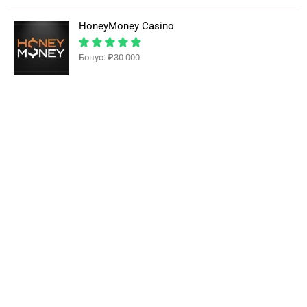
HoneyMoney Casino
Бонус: ₽30 000