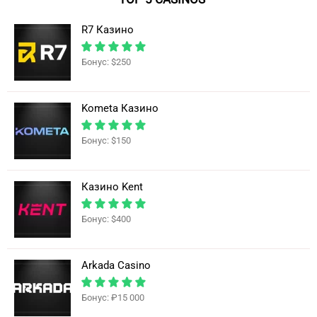
R7 Казино
Бонус: $250
Kometa Казино
Бонус: $150
Казино Kent
Бонус: $400
Arkada Casino
Бонус: ₽15 000