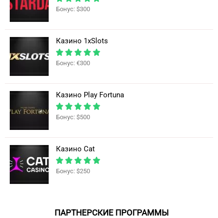
Бонус: $300
Казино 1xSlots
Бонус: €300
Казино Play Fortuna
Бонус: $500
Казино Cat
Бонус: $250
ПАРТНЕРСКИЕ ПРОГРАММЫ