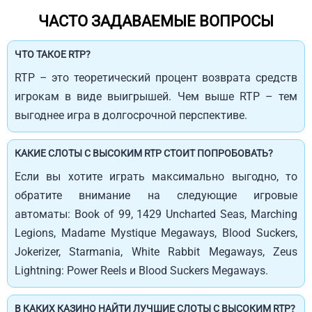
ЧАСТО ЗАДАВАЕМЫЕ ВОПРОСЫ
ЧТО ТАКОЕ RTP?
RTP – это теоретический процент возврата средств
игрокам в виде выигрышей. Чем выше RTP – тем
выгоднее игра в долгосрочной перспективе.
КАКИЕ СЛОТЫ С ВЫСОКИМ RTP СТОИТ ПОПРОБОВАТЬ?
Если вы хотите играть максимально выгодно, то
обратите внимание на следующие игровые
автоматы: Book of 99, 1429 Uncharted Seas, Marching
Legions, Madame Mystique Megaways, Blood Suckers,
Jokerizer, Starmania, White Rabbit Megaways, Zeus
Lightning: Power Reels и Blood Suckers Megaways.
В КАКИХ КАЗИНО НАЙТИ ЛУЧШИЕ СЛОТЫ С ВЫСОКИМ RTP?