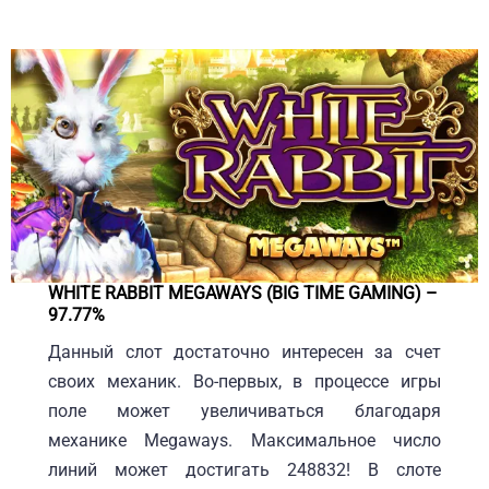
WHITE RABBIT MEGAWAYS (BIG TIME GAMING) –
97.77%
Данный слот достаточно интересен за счет
своих механик. Во-первых, в процессе игры
поле может увеличиваться благодаря
механике Megaways. Максимальное число
линий может достигать 248832! В слоте