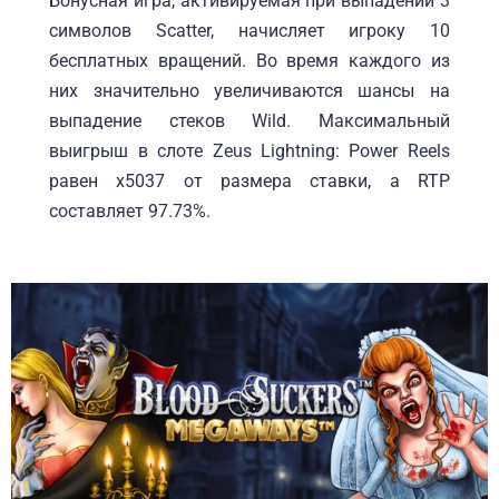
Бонусная игра, активируемая при выпадении 3
символов Scatter, начисляет игроку 10
бесплатных вращений. Во время каждого из
них значительно увеличиваются шансы на
выпадение стеков Wild. Максимальный
выигрыш в слоте Zeus Lightning: Power Reels
равен х5037 от размера ставки, а RTP
составляет 97.73%.