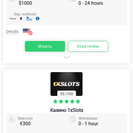
$1000
0 - 24 hours
Dep. methods
Details
Играть
Read review
95
/100
Казино 1xSlots
Welcome
Withdrawal
€300
0 - 1 hour