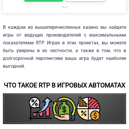
В каждом из вышеперечисленных казино вы найдете
игры от ведущих производителей с максимальными
показателями RTP. Играя в этих проектах, вы можете
быть уверены в их честности, а также в том, что в
долгосрочной перспективе ваша игра будет наиболее
выгодной.
ЧТО ТАКОЕ RTP В ИГРОВЫХ АВТОМАТАХ