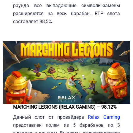
раунда все выпадающие символы-замены
расширяются на весь барабан. RTP слота
составляет 98,5%.
MARCHING LEGIONS (RELAX GAMING) – 98.12%
Данный слот от провайдера
Relax Gaming
представлен полем из 5 барабанов по 3