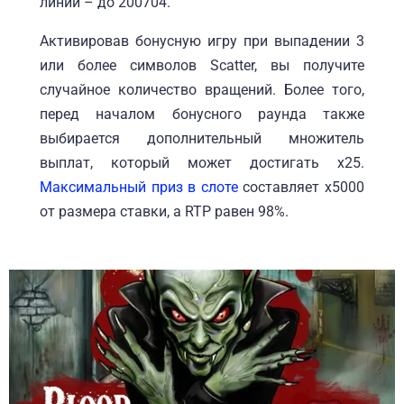
линий – до 200704.
Активировав бонусную игру при выпадении 3
или более символов Scatter, вы получите
случайное количество вращений. Более того,
перед началом бонусного раунда также
выбирается дополнительный множитель
выплат, который может достигать х25.
Максимальный приз в слоте
составляет х5000
от размера ставки, а RTP равен 98%.