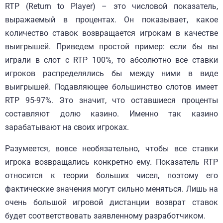
RTP (Return to Player) – это числовой показатель,
выражаемый в процентах. Он показывает, какое
количество ставок возвращается игрокам в качестве
выигрышей. Приведем простой пример: если бы вы
играли в слот с RTP 100%, то абсолютно все ставки
игроков распределялись бы между ними в виде
выигрышей. Подавляющее большинство слотов имеет
RTP 95-97%. Это значит, что оставшиеся проценты
составляют долю казино. Именно так казино
зарабатывают на своих игроках.
Разумеется, вовсе необязательно, чтобы все ставки
игрока возвращались конкретно ему. Показатель RTP
относится к теории больших чисел, поэтому его
фактические значения могут сильно меняться. Лишь на
очень большой игровой дистанции возврат ставок
будет соответствовать заявленному разработчиком.