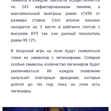
символа в каждом. Выплаты осуществляются
по 243 нефиксированным линиям, а
максимальный выигрыш равен х7458 от
размера ставки. Слот вполне законно
находится на 3 месте в рейтинге слотов с
высоким RTP, так как данный показатель
равен 98.12%.
В бонусной игре на поле будут появляться
стеки из символов с легионерами. Собирая
особые символы, количество легионеров будет
увеличиваться. Их каждое появление
запускает повторные вращения, которые
длятся до тех пор, пока на поле есть
легионеры.