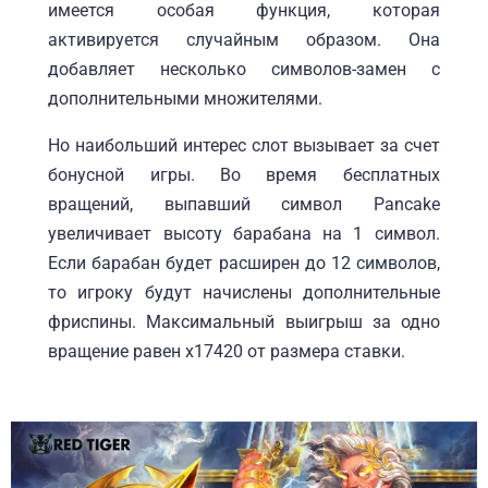
имеется особая функция, которая
активируется случайным образом. Она
добавляет несколько символов-замен с
дополнительными множителями.
Но наибольший интерес слот вызывает за счет
бонусной игры. Во время бесплатных
вращений, выпавший символ Pancake
увеличивает высоту барабана на 1 символ.
Если барабан будет расширен до 12 символов,
то игроку будут начислены дополнительные
фриспины. Максимальный выигрыш за одно
вращение равен х17420 от размера ставки.