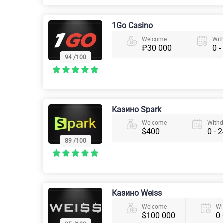
1Go Casino
Welcome
Wit
₽30 000
0 -
94
/100
Казино Spark
Welcome
Withd
$400
0 - 
89
/100
Казино Weiss
Welcome
Wi
$100 000
0 