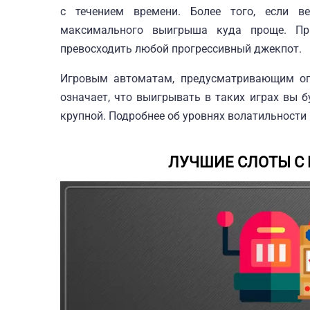
с течением времени. Более того, если в
максимального выигрыша куда проще. Пр
превосходить любой прогрессивный джекпот.
Игровым автоматам, предусматривающим огр
означает, что выигрывать в таких играх вы 
крупной. Подробнее об уровнях волатильности
ЛУЧШИЕ СЛОТЫ 