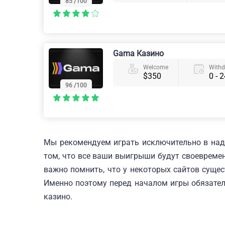
85
/100
Gama Казино
Welcome
Withd
$350
0 - 
96
/100
Мы рекомендуем играть исключительно в над
том, что все ваши выигрыши будут своевремен
важно помнить, что у некоторых сайтов суще
Именно поэтому перед началом игры обязате
казино.