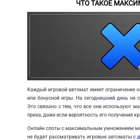
ЧТО ТАКОЕ МАКСИ
Каждый игровой автомат имеет ограничение н
или бонусной игры. На сегодняшний день не с
Это связано с тем, что все они используют 
приза, даже если вероятность его получения кр
Онлайн слоты с максимальным умножением мо
не будет рассматривать игровые автоматы с