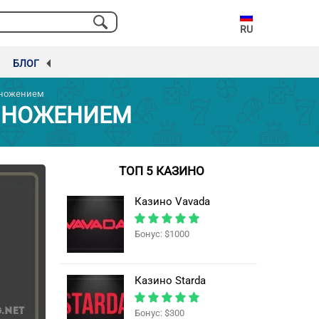
RU
БЛОГ
множением
МНОЖЕНИЕМ
ТОП 5 КАЗИНО
Казино Vavada
Бонус: $1000
Казино Starda
Бонус: $300