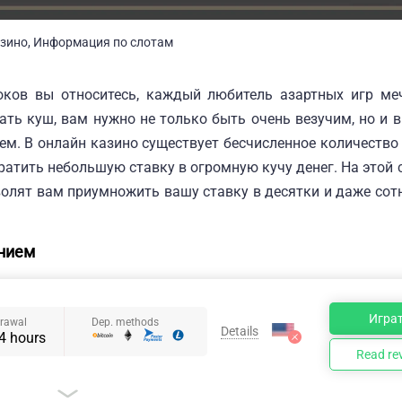
азино
,
Информация по слотам
роков вы относитесь, каждый любитель азартных игр ме
ть куш, вам нужно не только быть очень везучим, но и 
м. В онлайн казино существует бесчисленное количеств
ратить небольшую ставку в огромную кучу денег. На этой 
волят вам приумножить вашу ставку в десятки и даже сот
нием
Игра
rawal
Dep. methods
Details
24 hours
Read re