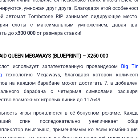
ируются, умножая друг друга. Благодаря этой особенност
ой автомат Tombstone RIP занимает лидирующее место
ории слоты с максимальным умножением, давая ша
ать до
х300 000
от размера ставки!
ID QUEEN MEGAWAYS (BLUEPRINT) – X250 000
слот использует запатентованную провайдером
Big Ti
g
технологию Megaways, благодаря которой количест
лов на каждом барабане может достигать 7, а добавлен
кального барабана с четырьмя символами расширя
ество возможных игровых линий до 117649.
льность игры проявляется в её бонусном режиме. Кажд
авший спин последовательно увеличивает общ
ипликатор выигрыша, применяемым ко всем комбинация
ам повезет, то, достигнув больших значений множителя, 