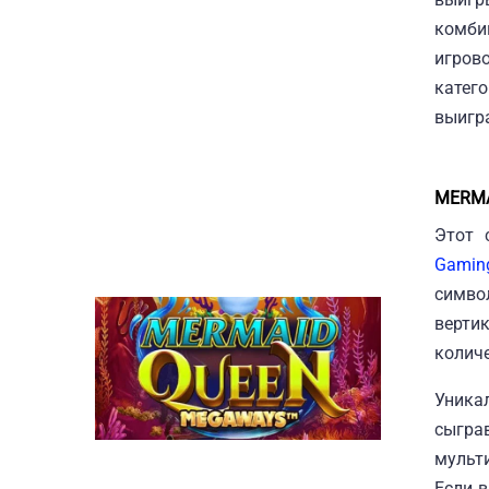
комбин
игров
катег
выигр
MERMA
Этот 
Gamin
симво
верти
колич
Уника
сыгр
мульт
Если в