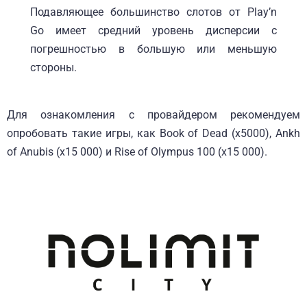
Подавляющее большинство слотов от Play’n
Go имеет средний уровень дисперсии с
погрешностью в большую или меньшую
стороны.
Для ознакомления с провайдером рекомендуем
опробовать такие игры, как Book of Dead (x5000), Ankh
of Anubis (x15 000) и Rise of Olympus 100 (x15 000).