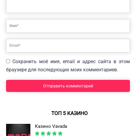
Сохранить моё имя, email и адрес сайта в этом
браузере для последующих моих комментариев.
ТОП 5 КАЗИНО
Казино Vavada