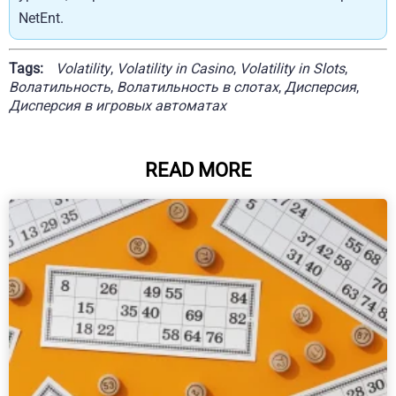
NetEnt.
Tags:
Volatility
,
Volatility in Casino
,
Volatility in Slots
,
Волатильность
,
Волатильность в слотах
,
Дисперсия
,
Дисперсия в игровых автоматах
READ MORE