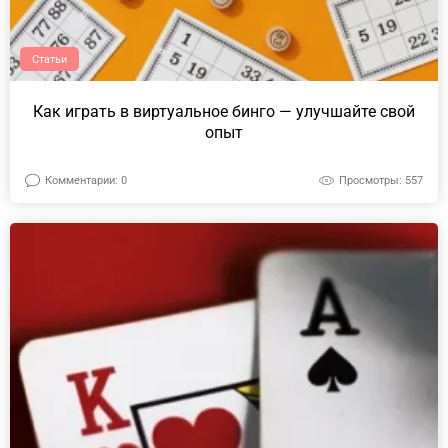
Статьи
Как играть в виртуальное бинго — улучшайте свой
опыт
Комментарии: 0
Просмотры: 557