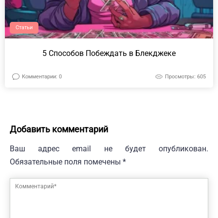
Статьи
5 Способов Побеждать в Блекджеке
Комментарии: 0
Просмотры: 605
Добавить комментарий
Ваш адрес email не будет опубликован.
Обязательные поля помечены
*