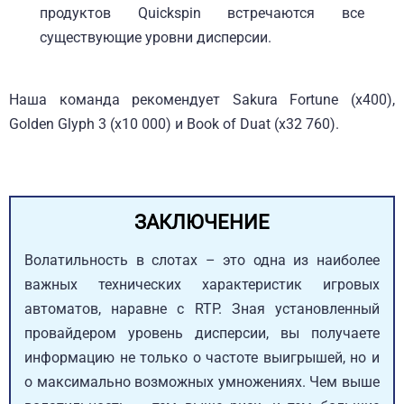
продуктов Quickspin встречаются все
существующие уровни дисперсии.
Наша команда рекомендует Sakura Fortune (x400),
Golden Glyph 3 (x10 000) и Book of Duat (x32 760).
ЗАКЛЮЧЕНИЕ
Волатильность в слотах – это одна из наиболее
важных технических характеристик игровых
автоматов, наравне с RTP. Зная установленный
провайдером уровень дисперсии, вы получаете
информацию не только о частоте выигрышей, но и
о максимально возможных умножениях. Чем выше