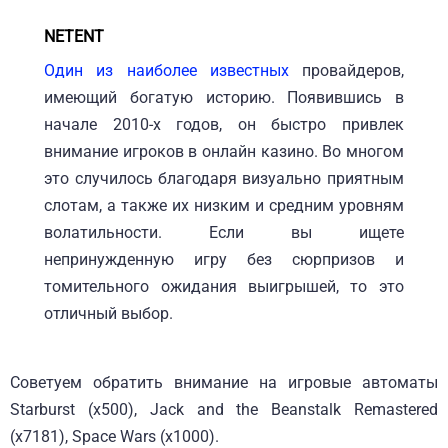
NETENT
Один из наиболее известных
провайдеров,
имеющий богатую историю. Появившись в
начале 2010-х годов, он быстро привлек
внимание игроков в онлайн казино. Во многом
это случилось благодаря визуально приятным
слотам, а также их низким и средним уровням
волатильности. Если вы ищете
непринужденную игру без сюрпризов и
томительного ожидания выигрышей, то это
отличный выбор.
Советуем обратить внимание на игровые автоматы
Starburst (x500), Jack and the Beanstalk Remastered
(x7181), Space Wars (x1000).