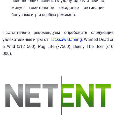
позволяющих испытать удачу здесь и сейчас,
минуя томительное ожидание активации
бонусных игр и особых режимов.
Настоятельно рекомендуем опробовать следующие
увлекательные игры от
Hacksaw Gaming
: Wanted Dead or
a Wild (x12 500), Pug Life (x7500), Benny The Beer (x10
000).