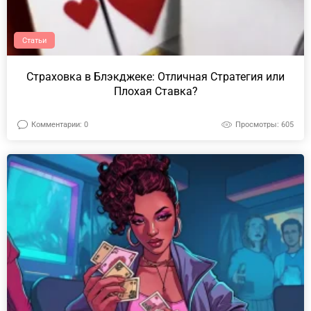
Статьи
Страховка в Блэкджеке: Отличная Стратегия или
Плохая Ставка?
Комментарии: 0
Просмотры: 605