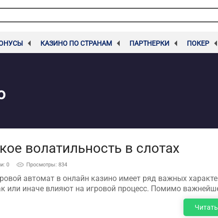
ОНУСЫ
КАЗИНО ПО СТРАНАМ
ПАРТНЕРКИ
ПОКЕР
o
акое волатильность в слотах
и: 0
Просмотры: 834
ровой автомат в онлайн казино имеет ряд важных характе
ак или иначе влияют на игровой процесс. Помимо важнейш
Читать