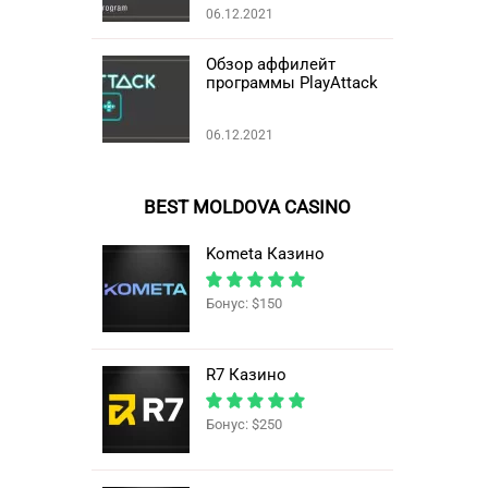
06.12.2021
Обзор аффилейт
программы PlayAttack
06.12.2021
BEST MOLDOVA CASINO
Kometa Казино
Бонус: $150
R7 Казино
Бонус: $250