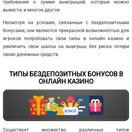
требования к сумме выигрышей, которые можно
вывести, и многое другое.
Несмотря на условия, связанные с бездепозитными
бонусами, они являются прекрасной возможностью для
игроков попробовать свои силы в онлайн казино и
увеличить свои шансы на выигрыш без риска потери
своих денежных средств.
ТИПЫ БЕЗДЕПОЗИТНЫХ БОНУСОВ В
ОНЛАЙН КАЗИНО
Существует множество различных типов