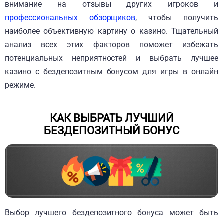
внимание на отзывы других игроков и
профессиональных обзорщиков
, чтобы получить
наиболее объективную картину о казино. Тщательный
анализ всех этих факторов поможет избежать
потенциальных неприятностей и выбрать лучшее
казино с бездепозитным бонусом для игры в онлайн
режиме.
КАК ВЫБРАТЬ ЛУЧШИЙ
БЕЗДЕПОЗИТНЫЙ БОНУС
Выбор лучшего бездепозитного бонуса может быть