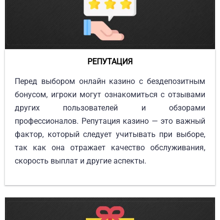
РЕПУТАЦИЯ
Перед выбором онлайн казино с бездепозитным
бонусом, игроки могут ознакомиться с отзывами
других пользователей и обзорами
профессионалов. Репутация казино — это важный
фактор, который следует учитывать при выборе,
так как она отражает качество обслуживания,
скорость выплат и другие аспекты.