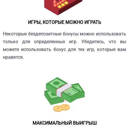
ИГРЫ, КОТОРЫЕ МОЖНО ИГРАТЬ
Некоторые бездепозитные бонусы можно использовать
только для определенных игр. Убедитесь, что вы
можете использовать бонус для тех игр, которые вам
нравятся.
МАКСИМАЛЬНЫЙ ВЫИГРЫШ