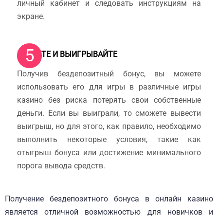
личный кабинет и следовать инструкциям на
экране.
5
ИГРАЙТЕ И ВЫИГРЫВАЙТЕ
Получив бездепозитный бонус, вы можете
использовать его для игры в различные игры
казино без риска потерять свои собственные
деньги. Если вы выиграли, то сможете вывести
выигрыш, но для этого, как правило, необходимо
выполнить некоторые условия, такие как
отыгрыш бонуса или достижение минимального
порога вывода средств.
Получение бездепозитного бонуса в онлайн казино
является отличной возможностью для новичков и