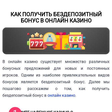
КАК ПОЛУЧИТЬ БЕЗДЕПОЗИТНЫЙ
БОНУС В ОНЛАЙН КАЗИНО
В онлайн казино существует множество различных
бонусных предложений для новых и постоянных
игроков. Одним из наиболее привлекательных видов
бонусов является бездепозитный бонус. Далее мы
пошагово расскажем о том, как получить
бездепозитный бонус в
онлайн казино
.