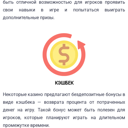
быть отличной возможностью для игроков проявить
свои навыки в игре и попытаться выиграть
дополнительные призы.
КЭШБЕК
Некоторые казино предлагают бездепозитные бонусы в
виде кэшбека — возврата процента от потраченных
денег на игру. Такой бонус может быть полезен для
игроков, которые планируют играть на длительном
промежутке времени.