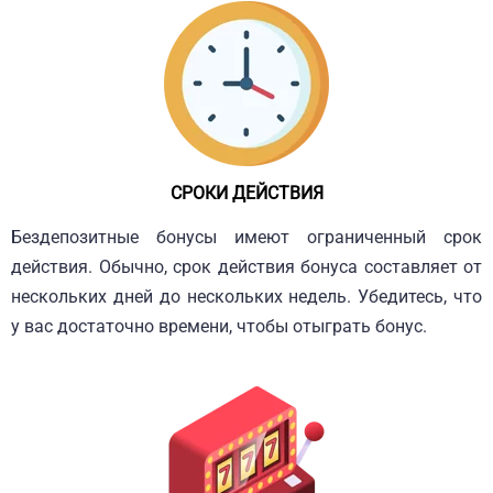
СРОКИ ДЕЙСТВИЯ
Бездепозитные бонусы имеют ограниченный срок
действия. Обычно, срок действия бонуса составляет от
нескольких дней до нескольких недель. Убедитесь, что
у вас достаточно времени, чтобы отыграть бонус.