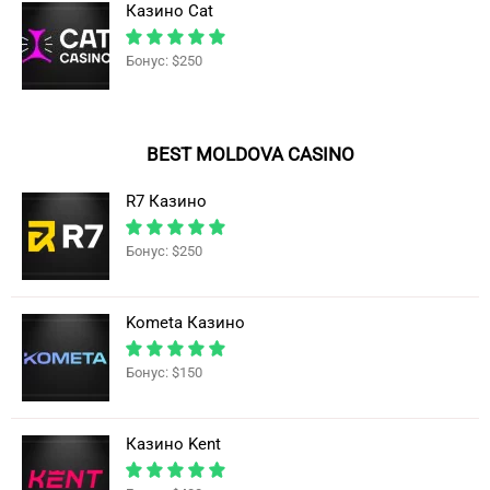
Казино Cat
Бонус: $250
BEST MOLDOVA CASINO
R7 Казино
Бонус: $250
Kometa Казино
Бонус: $150
Казино Kent