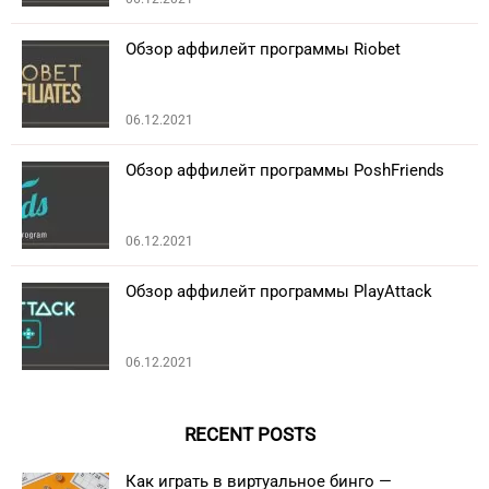
Обзор аффилейт программы Riobet
06.12.2021
Обзор аффилейт программы PoshFriends
06.12.2021
Обзор аффилейт программы PlayAttack
06.12.2021
RECENT POSTS
Как играть в виртуальное бинго —