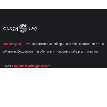
Casinoreg.net
- это объективные обзоры онлайн казино, честные
рейтинги, бездепозитны ебонусы и полезные гайды для игроков.
E-mail:
Progamblingaff@gmail.com
Топ Онлайн Казино
Казино по странам
R7 Казино
Казино для России