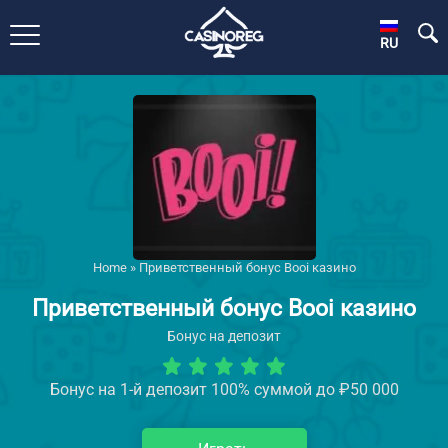
RU
Home
»
Приветственный бонус Booi казино
Приветственный бонус Booi казино
Бонус на депозит
Бонус на 1-й депозит 100% суммой до ₽50 000