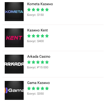
Kometa Казино
Бонус: $150
Казино Kent
Бонус: $400
Arkada Casino
Бонус: ₽15 000
Gama Казино
Бонус: $350