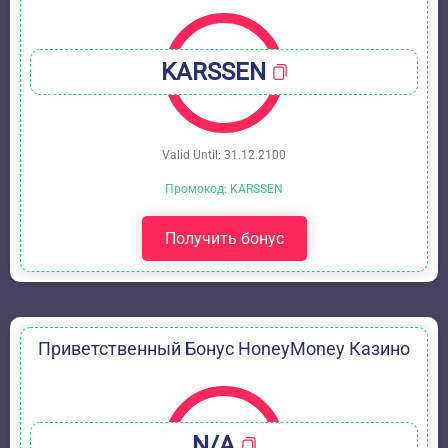
KARSSEN
Valid Until: 31.12.2100
Промокод: KARSSEN
Получить бонус
Приветственный Бонус HoneyMoney Казино
N/A