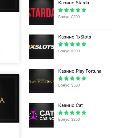
Казино Starda
Бонус: $300
Казино 1xSlots
Бонус: €300
Казино Play Fortuna
Бонус: $500
Казино Cat
Бонус: $250