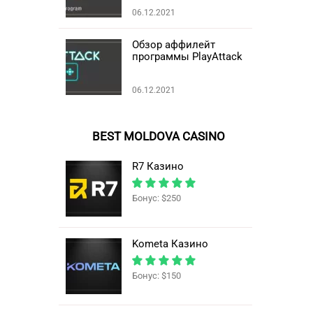
06.12.2021
Обзор аффилейт
программы PlayAttack
06.12.2021
BEST MOLDOVA CASINO
R7 Казино
Бонус: $250
Kometa Казино
Бонус: $150