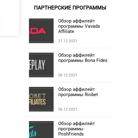
ПАРТНЕРСКИЕ ПРОГРАММЫ
Обзор аффилейт
программы Vavada
Affiliate
21.12.2021
Обзор аффилейт
программы Bona Fides
06.12.2021
Обзор аффилейт
программы Riobet
06.12.2021
Обзор аффилейт
программы
PoshFriends