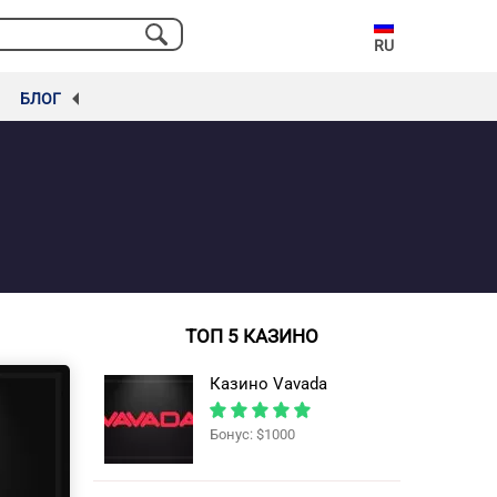
RU
БЛОГ
ТОП 5 КАЗИНО
Казино Vavada
Бонус: $1000