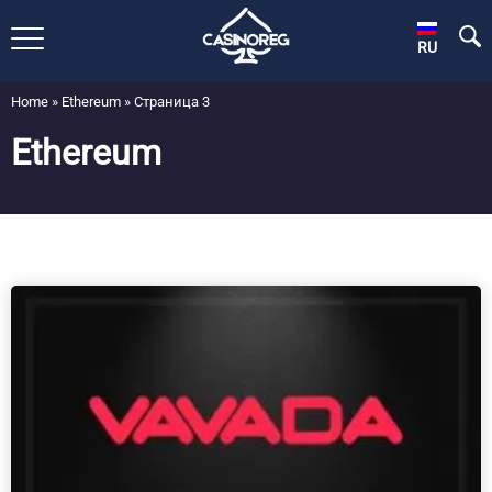
RU
Home
»
Ethereum
»
Страница 3
Ethereum