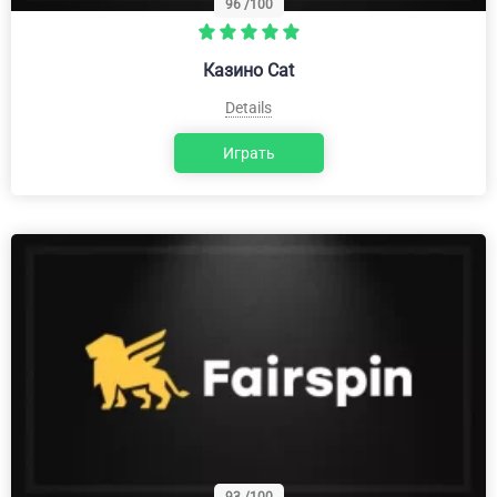
96
/100
Казино Cat
Details
Играть