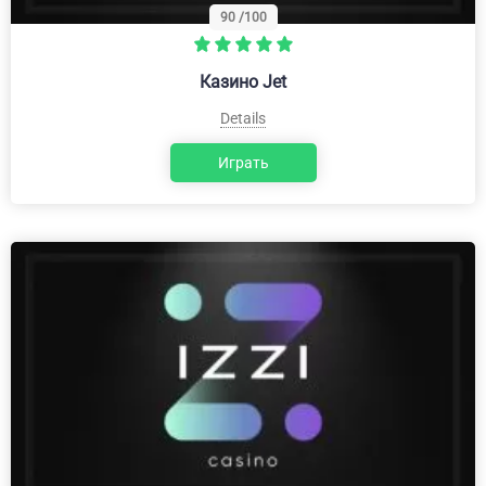
90
/100
Казино Jet
Details
Играть