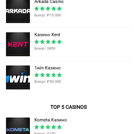
Arkada Casino
Бонус: ₽15 000
Казино Kent
Бонус: $400
1win Казино
Бонус: ₽50 000
TOP 5 CASINOS
Kometa Казино
Бонус: $150