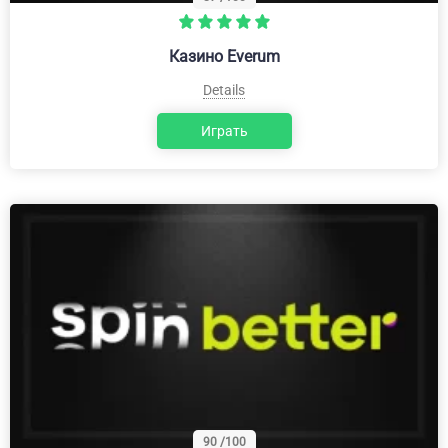
Казино Everum
Details
Играть
90
/100