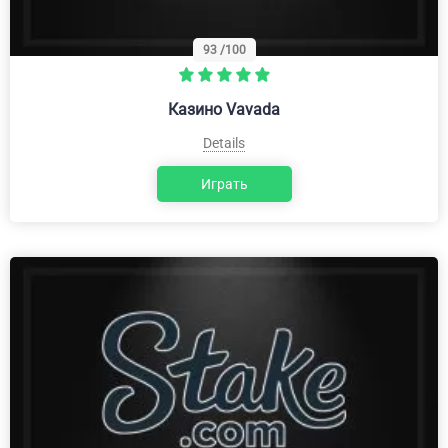
93
/100
Казино Vavada
Details
Играть