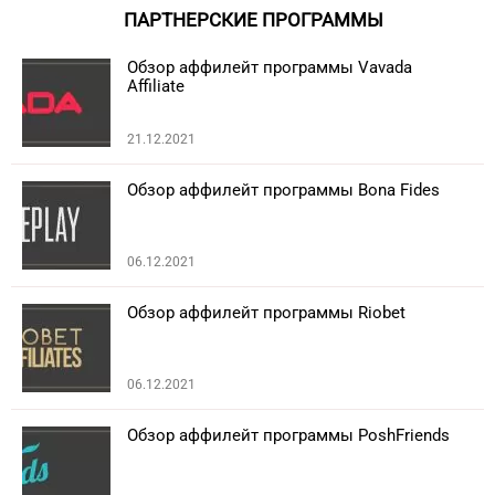
ПАРТНЕРСКИЕ ПРОГРАММЫ
Обзор аффилейт программы Vavada
Affiliate
21.12.2021
Обзор аффилейт программы Bona Fides
06.12.2021
Обзор аффилейт программы Riobet
06.12.2021
Обзор аффилейт программы PoshFriends