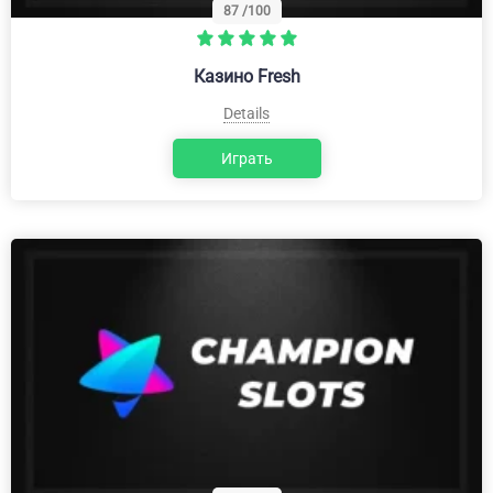
87
/100
Казино Fresh
Details
Играть