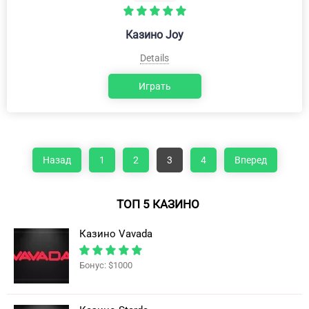
Казино Joy
Details
Играть
Назад
1
2
3
4
Вперед
ТОП 5 КАЗИНО
Казино Vavada
Бонус: $1000