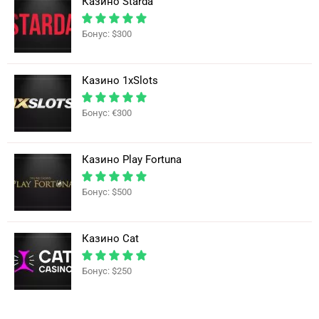
Казино Starda
Бонус: $300
Казино 1xSlots
Бонус: €300
Казино Play Fortuna
Бонус: $500
Казино Cat
Бонус: $250