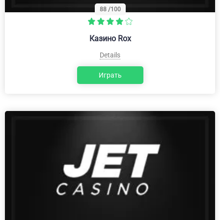
88
/100
Казино Rox
Details
Играть