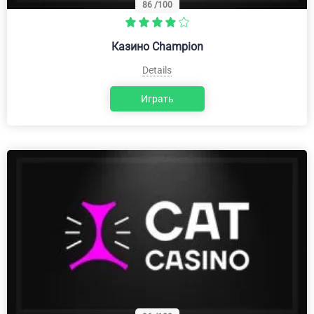
86
/100
Казино Champion
Details
Играть