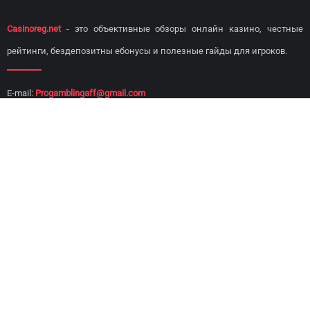
Casinoreg.net
- это объективные обзоры онлайн казино, честные
рейтинги, бездепозитны ебонусы и полезные гайды для игроков.
E-mail:
Progamblingaff@gmail.com
Топ Онлайн Казино
Казино по странам
R7 Казино
Казино для России
1xSlots Казино
Казино для Казахстана
PlayFortuna Казино
Казино Для Украины
Vavada Казино
Казино для Беларуси
Riobet Казино
Казино Для Армении
Бездепозитные бонусы
Sitemap