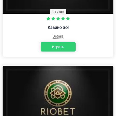
91
/100
Казино Sol
Details
Играть