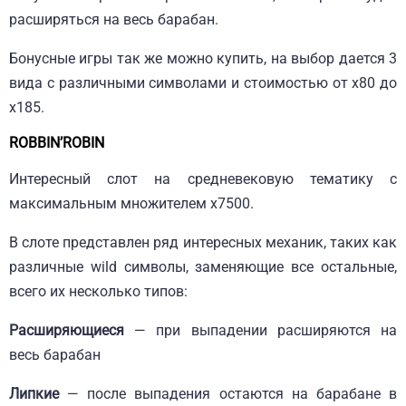
расширяться на весь барабан.
Бонусные игры так же можно купить, на выбор дается 3
вида с различными символами и стоимостью от х80 до
х185.
ROBBIN’ROBIN
Интересный слот на средневековую тематику с
максимальным множителем х7500.
В слоте представлен ряд интересных механик, таких как
различные wild символы, заменяющие все остальные,
всего их несколько типов:
Расширяющиеся
— при выпадении расширяются на
весь барабан
Липкие
— после выпадения остаются на барабане в