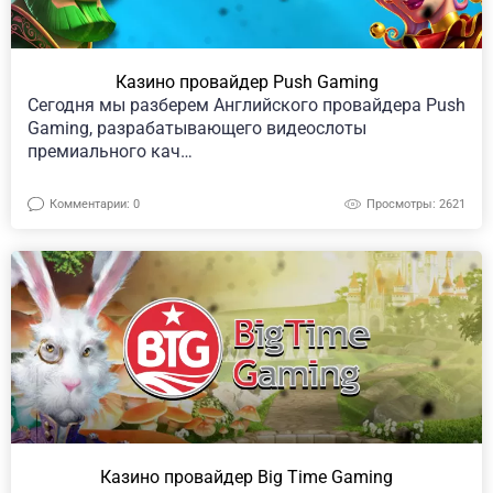
Казино провайдер Push Gaming
Сегодня мы разберем Английского провайдера Push
Gaming, разрабатывающего видеослоты
премиального кач…
Комментарии: 0
Просмотры: 2621
Казино провайдер Big Time Gaming