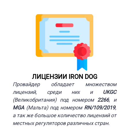
ЛИЦЕНЗИИ IRON DOG
Провайдер обладает множеством
лицензий, среди них и
UKGC
(Великобритания) под номером
2266
, и
MGA
(Мальта) под номером
RN/109/2019
,
а так же большое количество лицензий от
местных регуляторов различных стран.