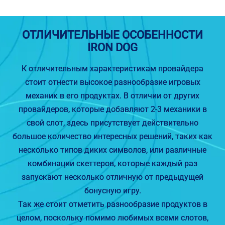
ОТЛИЧИТЕЛЬНЫЕ ОСОБЕННОСТИ
IRON DOG
К отличительным характеристикам провайдера
стоит отнести высокое разнообразие игровых
механик в его продуктах. В отличии от других
провайдеров, которые добавляют 2-3 механики в
свой слот, здесь присутствует действительно
большое количество интересных решений, таких как
несколько типов диких символов, или различные
комбинации скеттеров, которые каждый раз
запускают несколько отличную от предыдущей
бонусную игру.
Так же стоит отметить разнообразие продуктов в
целом, поскольку помимо любимых всеми слотов,