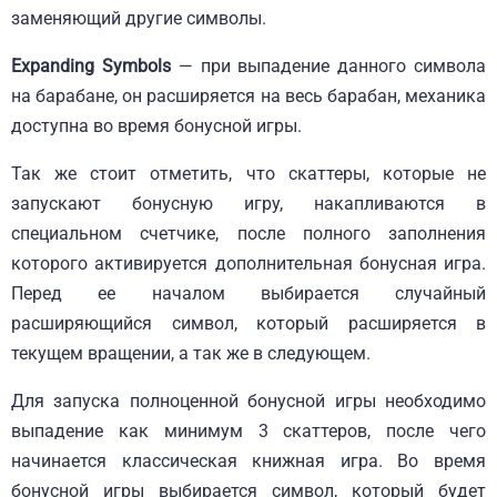
заменяющий другие символы.
Expanding Symbols
— при выпадение данного символа
на барабане, он расширяется на весь барабан, механика
доступна во время бонусной игры.
Так же стоит отметить, что скаттеры, которые не
запускают бонусную игру, накапливаются в
специальном счетчике, после полного заполнения
которого активируется дополнительная бонусная игра.
Перед ее началом выбирается случайный
расширяющийся символ, который расширяется в
текущем вращении, а так же в следующем.
Для запуска полноценной бонусной игры необходимо
выпадение как минимум 3 скаттеров, после чего
начинается классическая книжная игра. Во время
бонусной игры выбирается символ, который будет