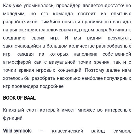
Как уже упоминалось, провайдер является достаточно
молодым, но его команда состоит из опытных
разработчиков. Симбиоз опыта и правильного взгляда
на рынок является ключевым подходом разработчика к
созданию своих игр. И мы видим результат,
заключающийся в большом количестве разнообразных
игр, каждая из которых наполнена собственной
атмосферой как с визуальной точки зрения, так и с
точки зрения игровых концепций. Поэтому далее нам
хотелось бы разобрать несколько наиболее популярных
игр провайдера подробнее.
BOOK OF BAAL
Книжный слот, который имеет множество интересных
функций:
Wild-symbols
— классический вайлд символ,