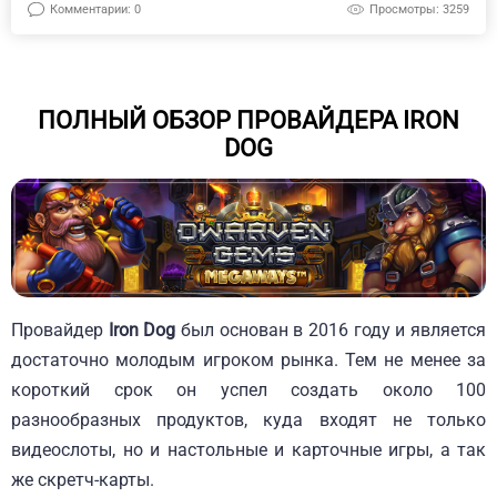
Комментарии: 0
Просмотры: 3259
ПОЛНЫЙ ОБЗОР ПРОВАЙДЕРА IRON
DOG
Провайдер
Iron Dog
был основан в 2016 году и является
достаточно молодым игроком рынка. Тем не менее за
короткий срок он успел создать около 100
разнообразных продуктов, куда входят не только
видеослоты, но и настольные и карточные игры, а так
же скретч-карты.