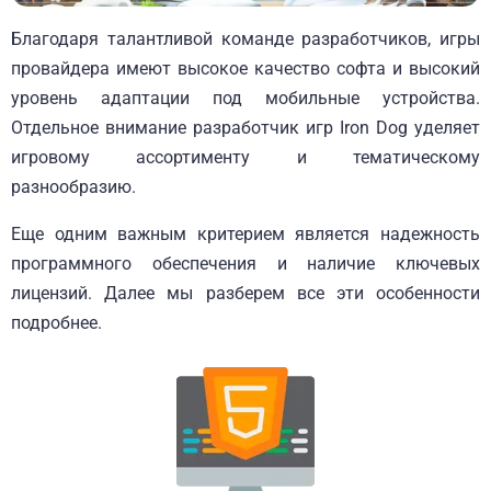
Благодаря талантливой команде разработчиков, игры
провайдера имеют высокое качество софта и высокий
уровень адаптации под мобильные устройства.
Отдельное внимание разработчик игр Iron Dog уделяет
игровому ассортименту и тематическому
разнообразию.
Еще одним важным критерием является надежность
программного обеспечения и наличие ключевых
лицензий. Далее мы разберем все эти особенности
подробнее.