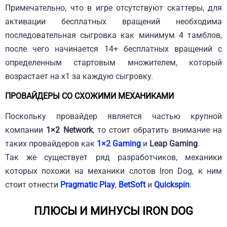
Примечательно, что в игре отсутствуют скаттеры, для
активации бесплатных вращений необходима
последовательная сыгровка как минимум 4 тамблов,
после чего начинается 14+ бесплатных вращений с
определенным стартовым множителем, который
возрастает на х1 за каждую сыгровку.
ПРОВАЙДЕРЫ СО СХОЖИМИ МЕХАНИКАМИ
Поскольку провайдер является частью крупной
компании
1×2 Network
, то стоит обратить внимание на
таких провайдеров как
1×2 G
aming
и
Leap Gaming
.
Так же существует ряд разработчиков, механики
которых похожи на механики слотов Iron Dog, к ним
стоит отнести
Pragmatic Play
,
BetSoft
и
Quickspin
.
ПЛЮСЫ И МИНУСЫ IRON DOG