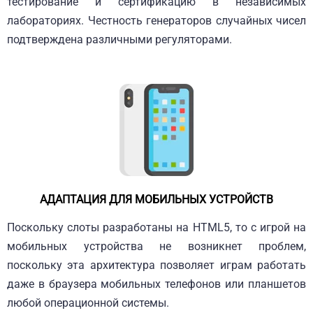
тестирование и сертификацию в независимых
лабораториях. Честность генераторов случайных чисел
подтверждена различными регуляторами.
АДАПТАЦИЯ ДЛЯ МОБИЛЬНЫХ УСТРОЙСТВ
Поскольку слоты разработаны на HTML5, то с игрой на
мобильных устройства не возникнет проблем,
поскольку эта архитектура позволяет играм работать
даже в браузера мобильных телефонов или планшетов
любой операционной системы.