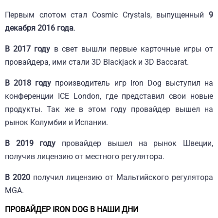
Первым слотом стал Cosmic Crystals, выпущенный
9
декабря 2016 года
.
В 2017 году
в свет вышли первые карточные игры от
провайдера, ими стали 3D Blackjack и 3D Baccarat.
В 2018 году
производитель игр Iron Dog выступил на
конференции ICE London, где представил свои новые
продукты. Так же в этом году провайдер вышел на
рынок Колумбии и Испании.
В 2019 году
провайдер вышел на рынок Швеции,
получив лицензию от местного регулятора.
В 2020
получил лицензию от Мальтийского регулятора
MGA.
ПРОВАЙДЕР IRON DOG В НАШИ ДНИ