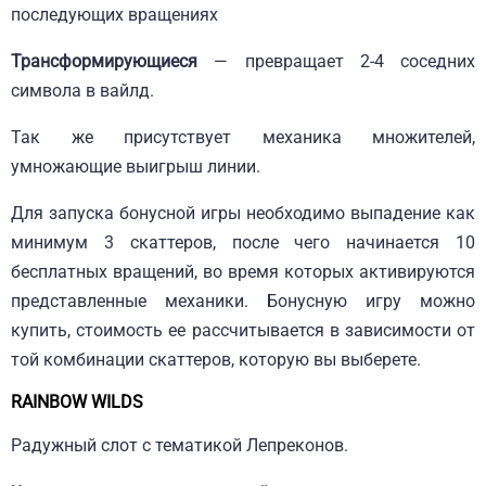
последующих вращениях
Трансформирующиеся
— превращает 2-4 соседних
символа в вайлд.
Так же присутствует механика множителей,
умножающие выигрыш линии.
Для запуска бонусной игры необходимо выпадение как
минимум 3 скаттеров, после чего начинается 10
бесплатных вращений, во время которых активируются
представленные механики. Бонусную игру можно
купить, стоимость ее рассчитывается в зависимости от
той комбинации скаттеров, которую вы выберете.
RAINBOW WILDS
Радужный слот с тематикой Лепреконов.