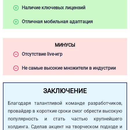
Наличие ключевых лицензий
Отличная мобильная адаптация
МИНУСЫ
Отсутствие live-игр
Не самые высокие множители в индустрии
ЗАКЛЮЧЕНИЕ
Благодаря талантливой команде разработчиков,
провайдер в короткие сроки смог обрести высокую
популярность и стать частью крупнейшего
холдинга. Сделав акцент на творческом подходе и