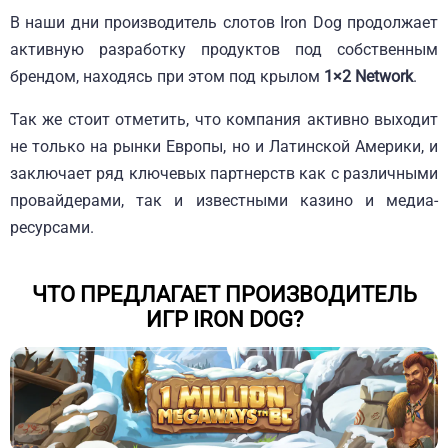
В наши дни производитель слотов Iron Dog продолжает
активную разработку продуктов под собственным
брендом, находясь при этом под крылом
1×2 Network
.
Так же стоит отметить, что компания активно выходит
не только на рынки Европы, но и Латинской Америки, и
заключает ряд ключевых партнерств как с различными
провайдерами, так и известными казино и медиа-
ресурсами.
ЧТО ПРЕДЛАГАЕТ ПРОИЗВОДИТЕЛЬ
ИГР IRON DOG?