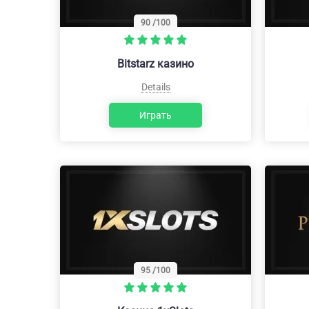
90
/100
Bitstarz казино
Details
Играть
95
/100