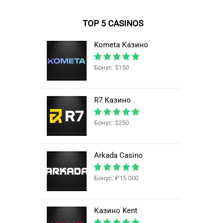
TOP 5 CASINOS
Kometa Казино
Бонус: $150
R7 Казино
Бонус: $250
Arkada Casino
Бонус: ₽15 000
Казино Kent