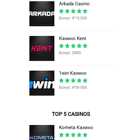
Arkada Casino
Бонус: ₽15 000
Казино Kent
Бонус: $400
1win Казино
Бонус: ₽50 000
TOP 5 CASINOS
Kometa Казино