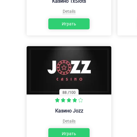
Казино 1xSlots
Details
Играть
88
/100
Казино Jozz
Details
Играть