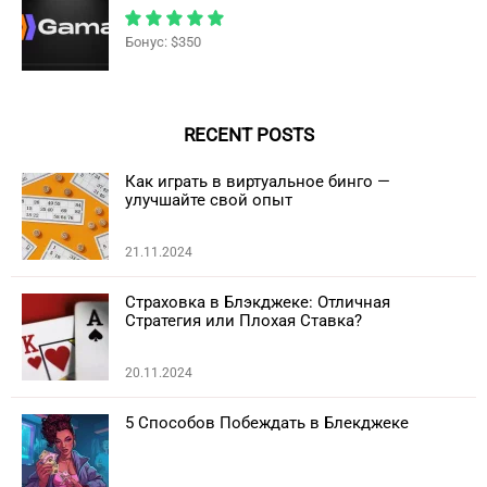
Бонус: $350
RECENT POSTS
Как играть в виртуальное бинго —
улучшайте свой опыт
21.11.2024
Страховка в Блэкджеке: Отличная
Стратегия или Плохая Ставка?
20.11.2024
5 Способов Побеждать в Блекджеке