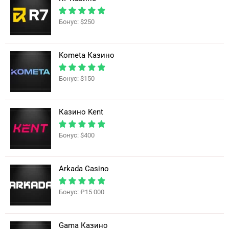
Бонус: $250
Kometa Казино
Бонус: $150
Казино Kent
Бонус: $400
Arkada Casino
Бонус: ₽15 000
Gama Казино