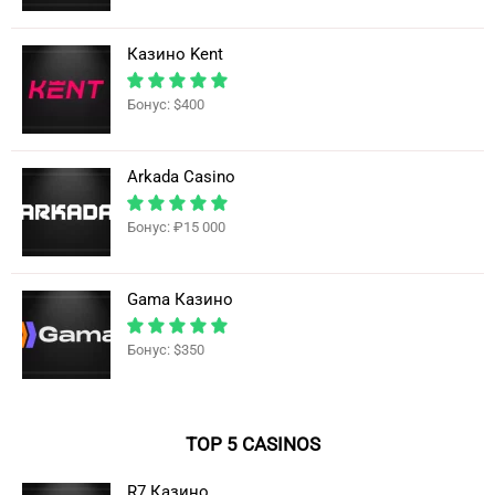
Казино Kent
Бонус: $400
Arkada Casino
Бонус: ₽15 000
Gama Казино
Бонус: $350
TOP 5 CASINOS
R7 Казино