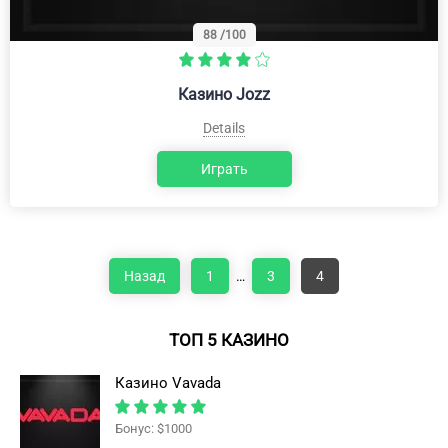
88
/100
Казино Jozz
Details
Играть
Назад
1
…
3
4
ТОП 5 КАЗИНО
Казино Vavada
Бонус: $1000