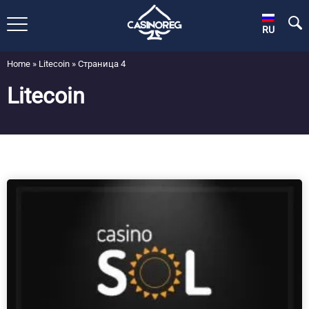
RU
Home
»
Litecoin
»
Страница 4
Litecoin