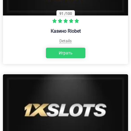
91
/100
Казино Riobet
Details
Играть