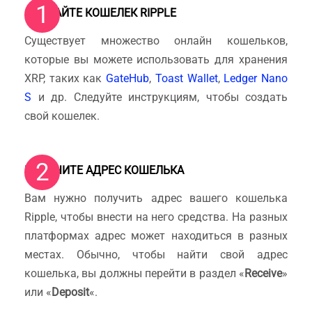
1
СОЗДАЙТЕ КОШЕЛЕК RIPPLE
Существует множество онлайн кошельков,
которые вы можете использовать для хранения
XRP, таких как
GateHub
,
Toast Wallet
,
Ledger Nano
S
и др. Следуйте инструкциям, чтобы создать
свой кошелек.
2
ПОЛУЧИТЕ АДРЕС КОШЕЛЬКА
Вам нужно получить адрес вашего кошелька
Ripple, чтобы внести на него средства. На разных
платформах адрес может находиться в разных
местах. Обычно, чтобы найти свой адрес
кошелька, вы должны перейти в раздел «
Receive
»
или «
Deposit
«.