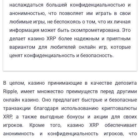
наслаждаться большей конфиденциальностью и
анонимностью, что позволяет им играть в свои
любимые игры, не беспокоясь о том, что их личная
информация может быть скомпрометирована. Это
делает казино XRP более надежным и приятным
вариантом для любителей онлайн игр, которые
ценят конфиденциальность и безопасность.
В целом, казино принимающие в качестве депозита
Ripple, имеет множество преимуществ перед другими
онлайн казино. Оно предлагает быстрые и безопасные
транзакции благодаря использованию криптовалюты
XRP, а также выгодные бонусы и акции для своих
игроков. Кроме того, казино XRP обеспечивает
анонимность и конфиденциальность игроков, что