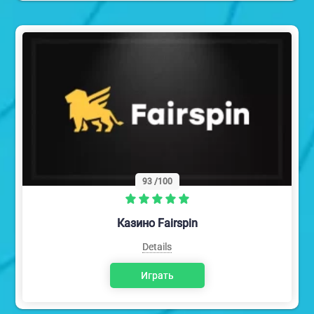
93
/100
Казино Fairspin
Details
Играть