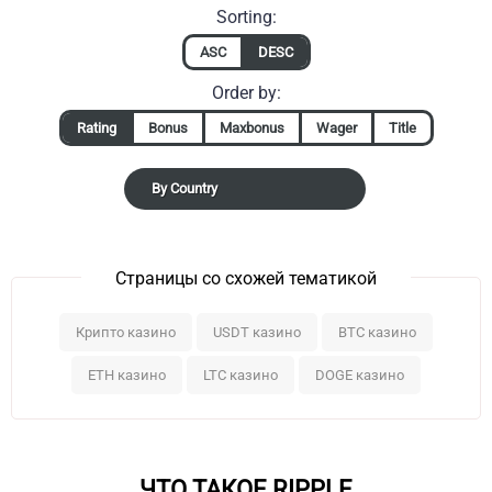
Sorting:
ASC
DESC
Order by:
Rating
Bonus
Maxbonus
Wager
Title
By Country
Страницы со схожей тематикой
Крипто казино
USDT казино
BTC казино
ETH казино
LTC казино
DOGE казино
ЧТО ТАКОЕ RIPPLE