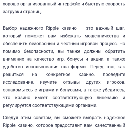
хорошо организованный интерфейс и быструю скорость
загрузки страниц.
Выбор надежного Ripple казино — это важный шаг,
который поможет вам избежать мошенничества и
обеспечить безопасный и честный игровой процесс. Но
помимо безопасности, вы также должны обратить
внимание на качество игр, бонусы и акции, а также
удобство использования платформы. Перед тем, как
решиться на конкретное казино, проведите
исследование, изучите отзывы других игроков,
ознакомьтесь с играми и бонусами, а также убедитесь,
что казино имеет соответствующую лицензию и
регулируется соответствующими органами.
Следуя этим советам, вы сможете выбрать надежное
Ripple казино, которое предоставит вам качественный