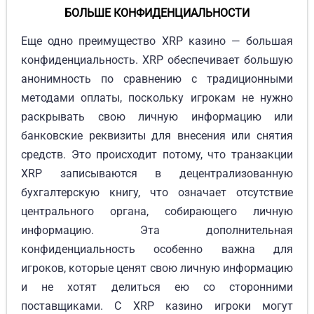
БОЛЬШЕ КОНФИДЕНЦИАЛЬНОСТИ
Еще одно преимущество XRP казино — большая
конфиденциальность. XRP обеспечивает большую
анонимность по сравнению с традиционными
методами оплаты, поскольку игрокам не нужно
раскрывать свою личную информацию или
банковские реквизиты для внесения или снятия
средств. Это происходит потому, что транзакции
XRP записываются в децентрализованную
бухгалтерскую книгу, что означает отсутствие
центрального органа, собирающего личную
информацию. Эта дополнительная
конфиденциальность особенно важна для
игроков, которые ценят свою личную информацию
и не хотят делиться ею со сторонними
поставщиками. С XRP казино игроки могут