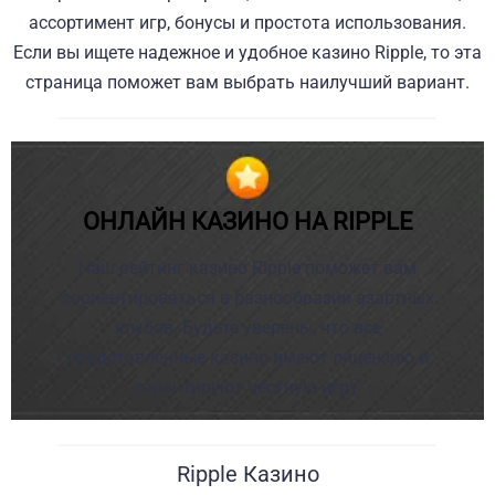
ассортимент игр, бонусы и простота использования.
Если вы ищете надежное и удобное казино Ripple, то эта
страница поможет вам выбрать наилучший вариант.
ОНЛАЙН КАЗИНО НА RIPPLE
Наш рейтинг казино Ripple поможет вам
сориентироваться в разнообразии азартных
клубов. Будьте уверены, что все
представленные казино имеют лицензию и
гарантируют честную игру.
Ripple Казино