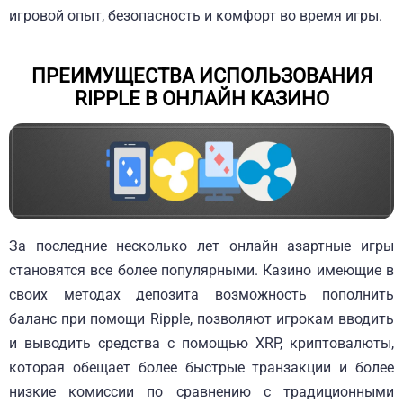
игровой опыт, безопасность и комфорт во время игры.
ПРЕИМУЩЕСТВА ИСПОЛЬЗОВАНИЯ
RIPPLE В ОНЛАЙН КАЗИНО
За последние несколько лет онлайн азартные игры
становятся все более популярными. Казино имеющие в
своих методах депозита возможность пополнить
баланс при помощи Ripple, позволяют игрокам вводить
и выводить средства с помощью XRP, криптовалюты,
которая обещает более быстрые транзакции и более
низкие комиссии по сравнению с традиционными