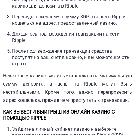
казино для депозита в Ripple.
Переведите желаемую сумму XRP с вашего Ripple
кошелька на адрес, предоставленный казино.
Дождитесь подтверждения транзакции на сети
Ripple.
После подтверждения транзакции средства
поступят на ваш счет в казино, и вы можете начать
играть.
Некоторые казино могут устанавливать минимальную
сумму депозита, а цены на Ripple могут быть
нестабильными. Кроме того, важно перепроверить
адрес кошелька, прежде чем приступать к транзакции.
КАК ВЫВЕСТИ ВЫИГРЫШ ИЗ ОНЛАЙН КАЗИНО С
ПОМОЩЬЮ RIPPLE
Зайдите в личный кабинет казино и выберите