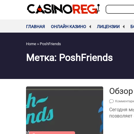
ГЛАВНАЯ
ОНЛАЙН КАЗИНО
ЛИЦЕНЗИИ
Б
Home
»
PoshFriends
Метка:
PoshFriends
Обзор
Комментари
Сегодня м
позволяет 