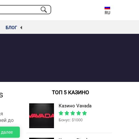
RU
БЛОГ
s
ТОП 5 КАЗИНО
Казино Vavada
ая
ней до
Бонус: $1000
 далее