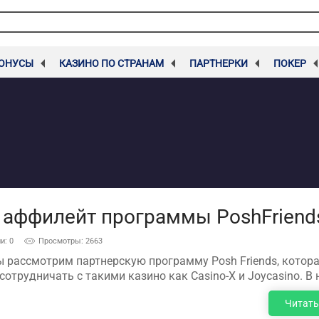
ОНУСЫ
КАЗИНО ПО СТРАНАМ
ПАРТНЕРКИ
ПОКЕР
 аффилейт программы PoshFriend
и: 0
Просмотры: 2663
ы рассмотрим партнерскую программу Posh Friends, котор
сотрудничать с такими казино как Casino-X и Joycasino. В 
Читать