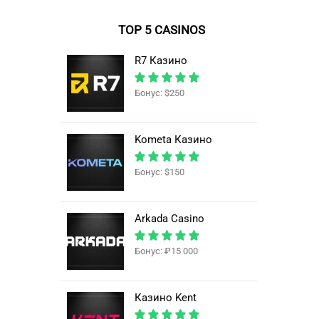
TOP 5 CASINOS
R7 Казино
Бонус: $250
Kometa Казино
Бонус: $150
Arkada Casino
Бонус: ₽15 000
Казино Kent