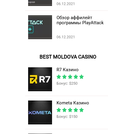
06.12.2021
Обзор аффилейт
программы PlayAttack
06.12.2021
BEST MOLDOVA CASINO
R7 Казино
Бонус: $250
Kometa Казино
Бонус: $150