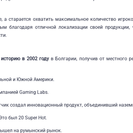
, а старается охватить максимальное количество игрок
ым благодаря отличной локализации своей продукции, 
ти.
 историю в 2002 году
в Болгарии, получив от местного р
ьной и Южной Америки.
мпанией Gaming Labs.
тчик создал инновационный продукт, объединивший наземн
то был 20 Super Hot.
 вышел на румынский рынок.