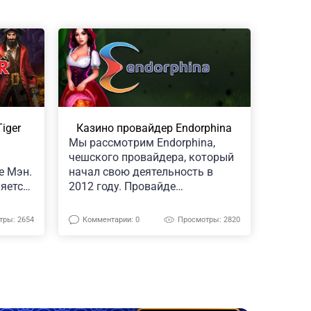
iger
Казино провайдер Endorphina
Мы рассмотрим Endorphina,
чешского провайдера, который
е Мэн.
начал свою деятельность в
ляетс…
2012 году. Провайде…
тры: 2654
Комментарии: 0
Просмотры: 2820