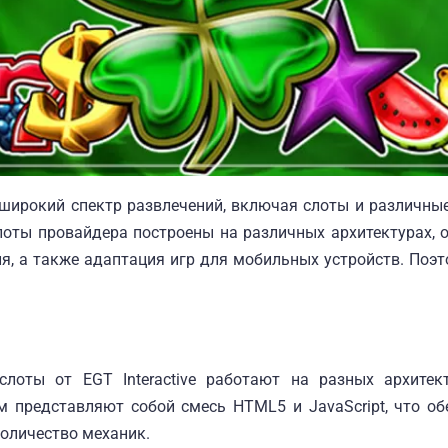
т широкий спектр развлечений, включая слоты и различные
слоты провайдера построены на различных архитектурах, 
я, а также адаптация игр для мобильных устройств. Поэ
слоты от EGT Interactive работают на разных архитек
 представляют собой смесь HTML5 и JavaScript, что об
оличество механик.