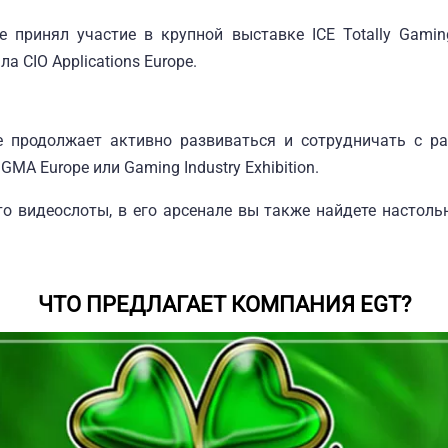
ve принял участие в крупной выставке ICE Totally Gamin
а CIO Applications Europe.
ve продолжает активно развиваться и сотрудничать с р
MA Europe или Gaming Industry Exhibition.
 видеослоты, в его арсенале вы также найдете настольны
ЧТО ПРЕДЛАГАЕТ КОМПАНИЯ EGT?