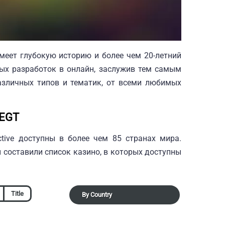
имеет глубокую историю и более чем 20-летний
ных разработок в онлайн, заслужив тем самым
азличных типов и тематик, от всеми любимых
EGT
tive доступны в более чем 85 странах мира.
 составили список казино, в которых доступны
Title
By Country