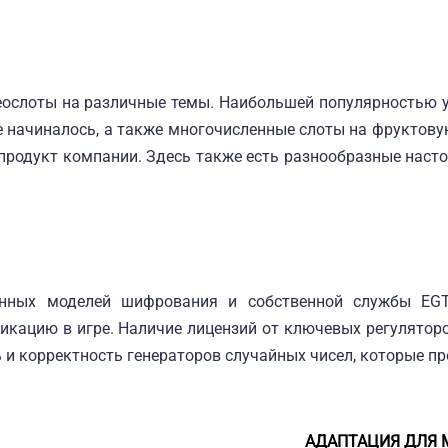
идеослоты на различные темы. Наибольшей популярностью 
се начиналось, а также многочисленные слоты на фруктов
продукт компании. Здесь также есть разнообразные насто
енных моделей шифрования и собственной службы EG
кацию в игре. Наличие лицензий от ключевых регулятор
и корректность генераторов случайных чисел, которые про
АДАПТАЦИЯ ДЛЯ 