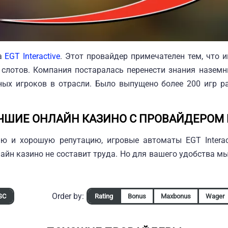
ра
EGT Interactive
. Этот провайдер примечателен тем, что 
 слотов. Компания постаралась перенести знания назем
ых игроков в отрасли. Было выпущено более 200 игр р
ЧШИЕ ОНЛАЙН КАЗИНО С ПРОВАЙДЕРОМ 
 и хорошую репутацию, игровые автоматы EGT Interac
айн казино не составит труда. Но для вашего удобства мы
Order by:
SC
Rating
Bonus
Maxbonus
Wager