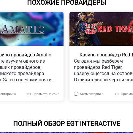
ПОХОЖИЕ ПРОВАЙДЕРЫ
зино провайдер Amatic
Казино провайдер Red T
те изучим одного из
Сегодня мы разберем
йших провайдеров,
провайдера Red Tiger,
ийского провайдера
базирующегося на остров
. За его плечами почти…
Отличительной чертой яв
ентарии: 0
Просмотры: 2372
Комментарии: 0
Просмо
ПОЛНЫЙ ОБЗОР EGT INTERACTIVE