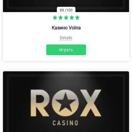
88
/100
Казино Volna
Details
Играть