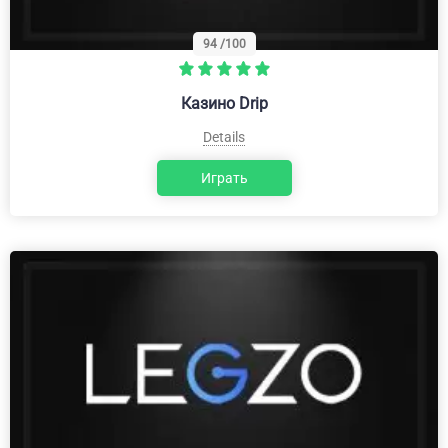
94
/100
Казино Drip
Details
Играть