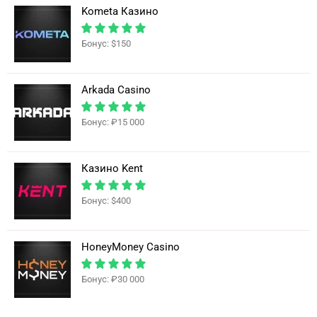
Kometa Казино
Бонус: $150
Arkada Casino
Бонус: ₽15 000
Казино Kent
Бонус: $400
HoneyMoney Casino
Бонус: ₽30 000