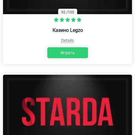
92
/100
Казино Legzo
Details
Играть