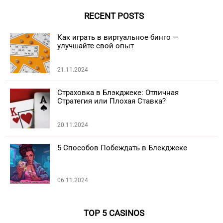
RECENT POSTS
Как играть в виртуальное бинго —
улучшайте свой опыт
21.11.2024
Страховка в Блэкджеке: Отличная
Стратегия или Плохая Ставка?
20.11.2024
5 Способов Побеждать в Блекджеке
06.11.2024
TOP 5 CASINOS