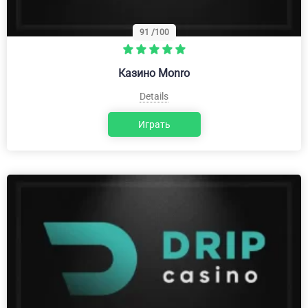
91
/100
Казино Monro
Details
Играть