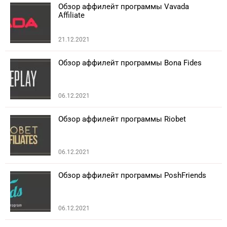
Обзор аффилейт программы Vavada
Affiliate
21.12.2021
Обзор аффилейт программы Bona Fides
06.12.2021
Обзор аффилейт программы Riobet
06.12.2021
Обзор аффилейт программы PoshFriends
06.12.2021