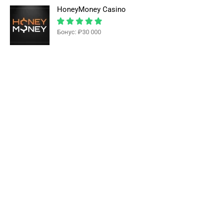
HoneyMoney Casino
Бонус: ₽30 000