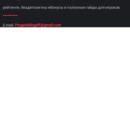
рейтинги, бездепозитны ебонусы и полезные гайды для игроков.
E-mail:
Progamblingaff@gmail.com
Топ Онлайн Казино
Казино по странам
R7 Казино
Казино для России
1xSlots Казино
Казино для Казахстана
PlayFortuna Казино
Казино Для Украины
Vavada Казино
Казино для Беларуси
Riobet Казино
Казино Для Армении
Бездепозитные бонусы
Sitemap
R7 100 FS
Casinoreg Sitemap