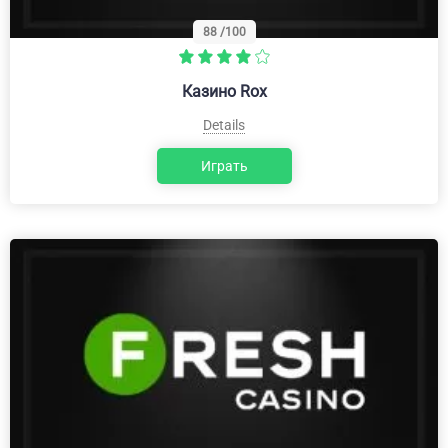
88
/100
Казино Rox
Details
Играть