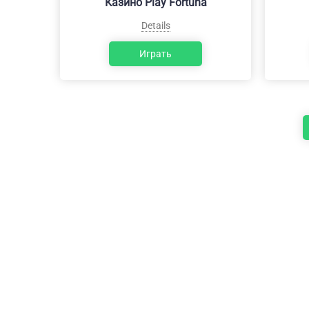
Казино Play Fortuna
Details
Играть