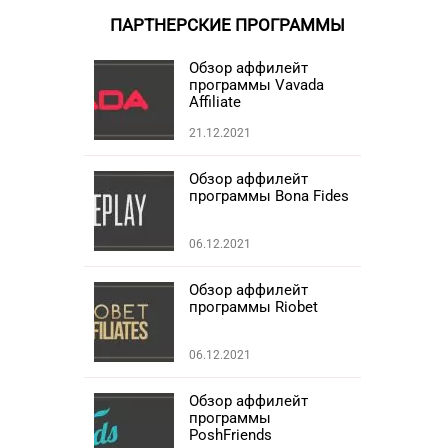
ПАРТНЕРСКИЕ ПРОГРАММЫ
Обзор аффилейт
программы Vavada
Affiliate
21.12.2021
Обзор аффилейт
программы Bona Fides
06.12.2021
Обзор аффилейт
программы Riobet
06.12.2021
Обзор аффилейт
программы
PoshFriends