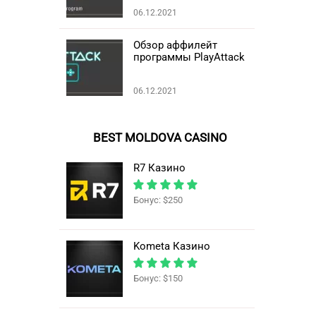
06.12.2021
Обзор аффилейт
программы PlayAttack
06.12.2021
BEST MOLDOVA CASINO
R7 Казино
Бонус: $250
Kometa Казино
Бонус: $150