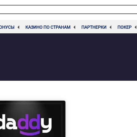
ОНУСЫ
КАЗИНО ПО СТРАНАМ
ПАРТНЕРКИ
ПОКЕР