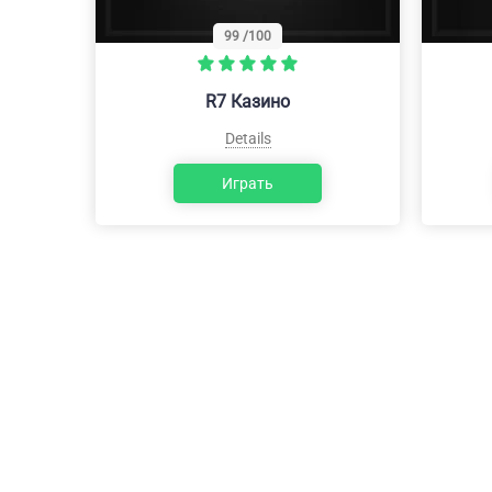
99
/100
R7 Казино
Details
Играть