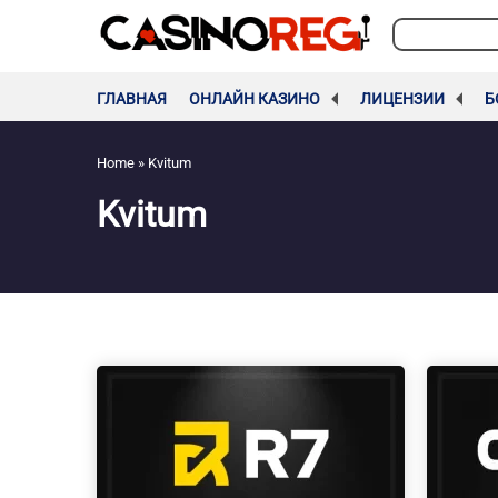
ГЛАВНАЯ
ОНЛАЙН КАЗИНО
ЛИЦЕНЗИИ
Б
Home
»
Kvitum
Kvitum