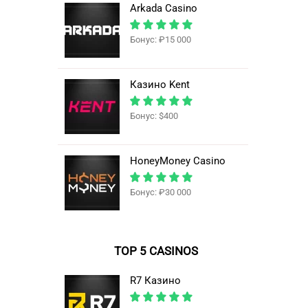
Arkada Casino
Бонус: ₽15 000
Казино Kent
Бонус: $400
HoneyMoney Casino
Бонус: ₽30 000
TOP 5 CASINOS
R7 Казино