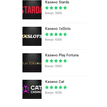
Казино Starda
Бонус: $300
Казино 1xSlots
Бонус: €300
Казино Play Fortuna
Бонус: $500
Казино Cat
Бонус: $250