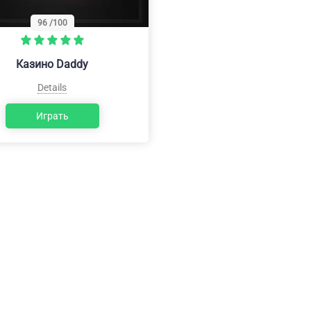
96
/100
Казино Daddy
Details
Играть