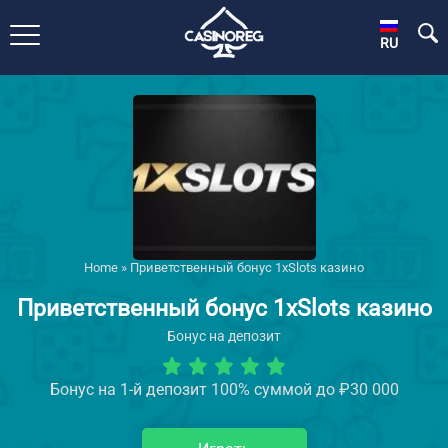
RU
Home
»
Приветственный бонус 1xSlots казино
Приветственный бонус 1xSlots казино
Бонус на депозит
Бонус на 1-й депозит 100% суммой до ₽30 000