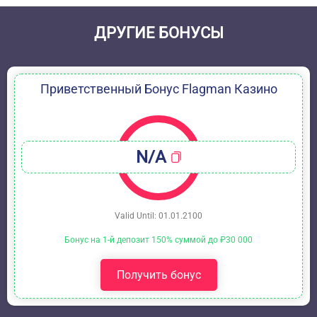
ДРУГИЕ БОНУСЫ
Приветственный Бонус Flagman Казино
N/A
Valid Until: 01.01.2100
Бонус на 1-й депозит 150% суммой до ₽30 000
Получить бонус