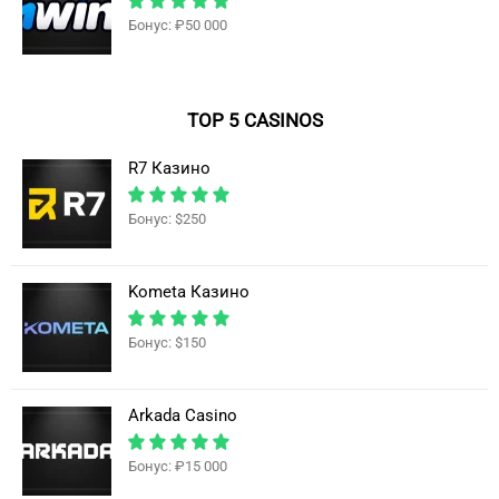
Бонус: ₽50 000
TOP 5 CASINOS
R7 Казино
Бонус: $250
Kometa Казино
Бонус: $150
Arkada Casino
Бонус: ₽15 000