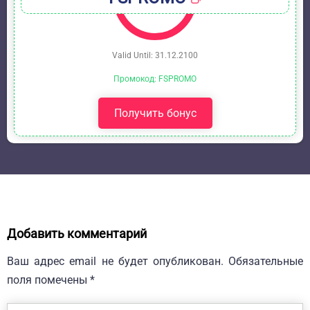
Valid Until: 31.12.2100
Промокод: FSPROMO
Получить бонус
Добавить комментарий
Ваш адрес email не будет опубликован.
Обязательные
поля помечены
*