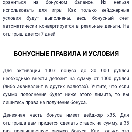
храниться на бонусном балансе. Их нельзя
использовать для игры. Как только вейджерные
условия будут выполнены, весь бонусный счет
автоматически конвертируется в реальные деньги. На
отыгрыш дается 7 дней.
БОНУСНЫЕ ПРАВИЛА И УСЛОВИЯ
Для активации 100% бонуса до 30 000 рублей
необходимо внести депозит на сумму от 1000 рублей
(либо эквивалент в других валютах). Учтите, что если
сумма пополнения будет ниже этого лимита, то вы
лишитесь права на получение бонуса.
Денежная часть бонуса имеет вейджер х35. Для
отыгрыша вам придется сделать ставок на сумму, в 35
раз превышающую размер бонуса. Как только это