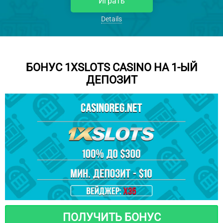
Играть
Details
БОНУС 1XSLOTS CASINO НА 1-ЫЙ
ДЕПОЗИТ
ПОЛУЧИТЬ БОНУС