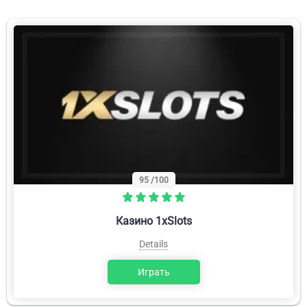
95
/100
Казино 1xSlots
Details
Играть