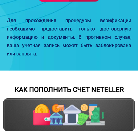
Для прохождения процедуры верификации
необходимо предоставить только достоверную
информацию и документы. В противном случае,
ваша учетная запись может быть заблокирована
или закрыта.
КАК ПОПОЛНИТЬ СЧЕТ NETELLER