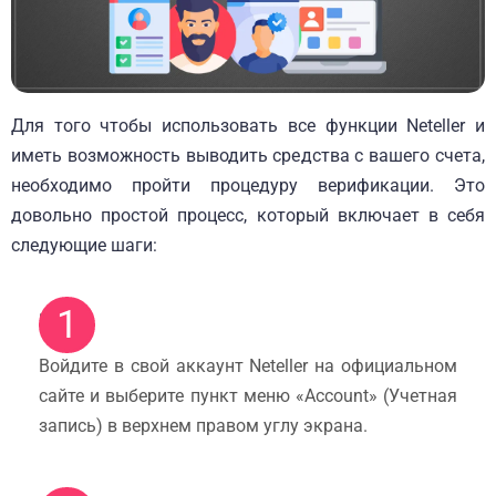
Для того чтобы использовать все функции Neteller и
иметь возможность выводить средства с вашего счета,
необходимо пройти процедуру верификации. Это
довольно простой процесс, который включает в себя
следующие шаги:
1
ШАГ 1
Войдите в свой аккаунт Neteller на официальном
сайте и выберите пункт меню «Account» (Учетная
запись) в верхнем правом углу экрана.