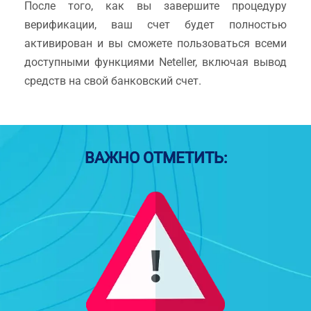
После того, как вы завершите процедуру
верификации, ваш счет будет полностью
активирован и вы сможете пользоваться всеми
доступными функциями Neteller, включая вывод
средств на свой банковский счет.
ВАЖНО ОТМЕТИТЬ: