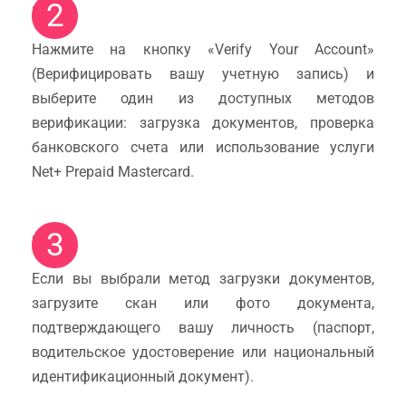
2
ШАГ 2
Нажмите на кнопку «Verify Your Account»
(Верифицировать вашу учетную запись) и
выберите один из доступных методов
верификации: загрузка документов, проверка
банковского счета или использование услуги
Net+ Prepaid Mastercard.
3
ШАГ 3
Если вы выбрали метод загрузки документов,
загрузите скан или фото документа,
подтверждающего вашу личность (паспорт,
водительское удостоверение или национальный
идентификационный документ).