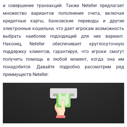
и совершение транзакций. Также Neteller предлагает
множество вариантов пополнения счета, включая
кредитные карты, банковские переводы и другие
электронные кошельки, что дает игрокам возможность
выбрать наиболее подходящий для них вариант.
Наконец, Neteller обеспечивает круглосуточную
поддержку клиентов, гарантируя, что игроки смогут
получить помощь в любой момент, когда она им
понадобится. Давайте подробно рассмотрим ряд
преимуществ Neteller: