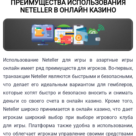
ПРЕИМУЩЕСТВА ИСПОЛЬЗОВАНИЯ
NETELLER В ОНЛАЙН КАЗИНО
Использование Neteller для игры в азартные игры
онлайн имеет ряд преимуществ для игроков. Во-первых,
транзакции Neteller являются быстрыми и безопасными,
что делает его идеальным вариантом для гемблеров,
которые хотят быстро и безопасно вносить и снимать
деньги со своего счета в онлайн казино. Кроме того,
Neteller широко принимается в онлайн казино, что дает
игрокам широкий выбор при выборе игрового клуба
для игры. Платформа также удобна в использовании,
что облегчает игрокам управление своими средствами