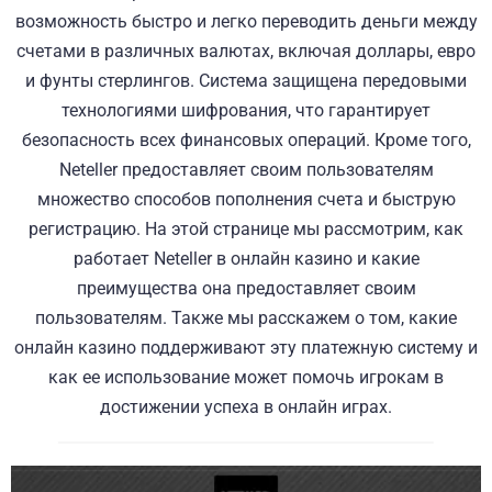
возможность быстро и легко переводить деньги между
счетами в различных валютах, включая доллары, евро
и фунты стерлингов. Система защищена передовыми
технологиями шифрования, что гарантирует
безопасность всех финансовых операций. Кроме того,
Neteller предоставляет своим пользователям
множество способов пополнения счета и быструю
регистрацию. На этой странице мы рассмотрим, как
работает Neteller в онлайн казино и какие
преимущества она предоставляет своим
пользователям. Также мы расскажем о том, какие
онлайн казино поддерживают эту платежную систему и
как ее использование может помочь игрокам в
достижении успеха в онлайн играх.