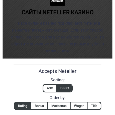
САЙТЫ NETELLER КАЗИНО
Не все онлайн казино подключают Neteller в
качестве платежного метода. Если этот способ
оплаты является для вас наиболее удобным. то
обратите внимание на список игровых клубов в
таблице ниже.
Accepts Neteller
Sorting:
ASC
DESC
Order by:
Rating
Bonus
Maxbonus
Wager
Title