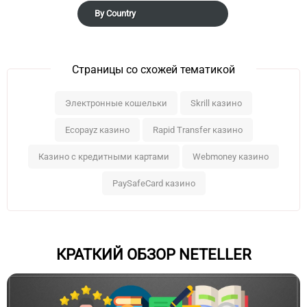
By Country
Страницы со схожей тематикой
Электронные кошельки
Skrill казино
Ecopayz казино
Rapid Transfer казино
Казино с кредитными картами
Webmoney казино
PaySafeCard казино
КРАТКИЙ ОБЗОР NETELLER