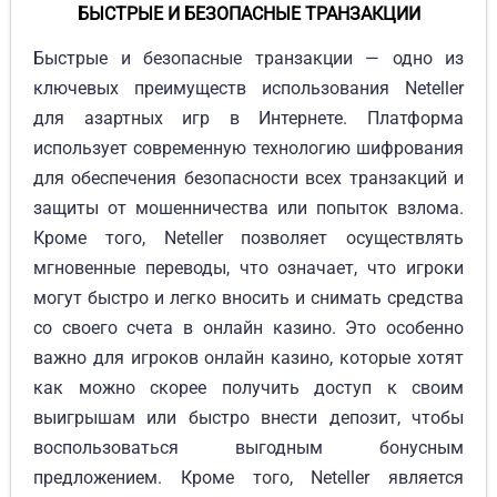
БЫСТРЫЕ И БЕЗОПАСНЫЕ ТРАНЗАКЦИИ
Быстрые и безопасные транзакции — одно из
ключевых преимуществ использования Neteller
для азартных игр в Интернете. Платформа
использует современную технологию шифрования
для обеспечения безопасности всех транзакций и
защиты от мошенничества или попыток взлома.
Кроме того, Neteller позволяет осуществлять
мгновенные переводы, что означает, что игроки
могут быстро и легко вносить и снимать средства
со своего счета в онлайн казино. Это особенно
важно для игроков онлайн казино, которые хотят
как можно скорее получить доступ к своим
выигрышам или быстро внести депозит, чтобы
воспользоваться выгодным бонусным
предложением. Кроме того, Neteller является