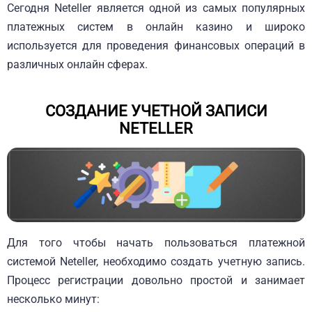
Сегодня Neteller является одной из самых популярных
платежных систем в онлайн казино и широко
используется для проведения финансовых операций в
различных онлайн сферах.
СОЗДАНИЕ УЧЕТНОЙ ЗАПИСИ
NETELLER
Для того чтобы начать пользоваться платежной
системой Neteller, необходимо создать учетную запись.
Процесс регистрации довольно простой и занимает
несколько минут: