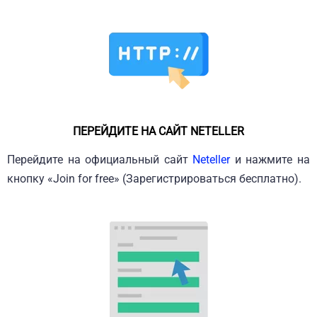
ПЕРЕЙДИТЕ НА САЙТ NETELLER
Перейдите на официальный сайт
Neteller
и нажмите на
кнопку «Join for free» (Зарегистрироваться бесплатно).