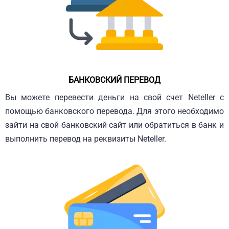
БАНКОВСКИЙ ПЕРЕВОД
Вы можете перевести деньги на свой счет Neteller с
помощью банковского перевода. Для этого необходимо
зайти на свой банковский сайт или обратиться в банк и
выполнить перевод на реквизиты Neteller.