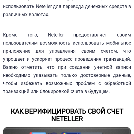
использовать Neteller для перевода денежных средств в
различных валютах.
Кроме того, Neteller предоставляет своим
пользователям возможность использовать мобильное
приложение для управления своим счетом, что
упрощает и ускоряет процесс проведения транзакций.
Важно отметить, что при создании учетной записи
необходимо указывать только достоверные данные,
чтобы избежать возможных проблем с обработкой
транзакций или блокировкой счета в будущем.
КАК ВЕРИФИЦИРОВАТЬ СВОЙ СЧЕТ
NETELLER