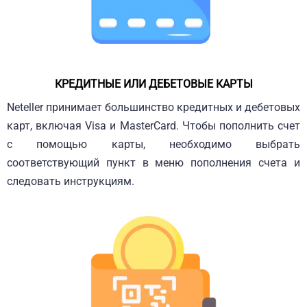
КРЕДИТНЫЕ ИЛИ ДЕБЕТОВЫЕ КАРТЫ
Neteller принимает большинство кредитных и дебетовых
карт, включая Visa и MasterCard. Чтобы пополнить счет
с помощью карты, необходимо выбрать
соответствующий пункт в меню пополнения счета и
следовать инструкциям.