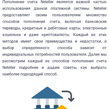
Пополнение счета Neteller является важной частью
использования данной платежной системы. Neteller
предоставляет своим пользователям множество
способов пополнения счета, включая банковские
переводы, кредитные и дебетовые карты, электронные
кошельки и даже криптовалюты. Каждый из этих
методов имеет свои преимущества и недостатки, и
выбор определенного способа зависит от
индивидуальных потребностей пользователя. Далее мы
рассмотрим каждый из способов пополнения счета
Neteller подробнее и дадим советы, как выбрать
наиболее подходящий способ.