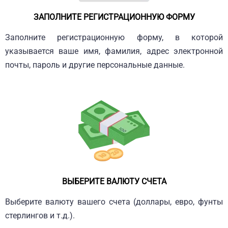
ЗАПОЛНИТЕ РЕГИСТРАЦИОННУЮ ФОРМУ
Заполните регистрационную форму, в которой
указывается ваше имя, фамилия, адрес электронной
почты, пароль и другие персональные данные.
ВЫБЕРИТЕ ВАЛЮТУ СЧЕТА
Выберите валюту вашего счета (доллары, евро, фунты
стерлингов и т.д.).