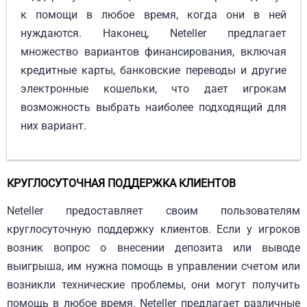
к помощи в любое время, когда они в ней
нуждаются. Наконец, Neteller предлагает
множество вариантов финансирования, включая
кредитные карты, банковские переводы и другие
электронные кошельки, что дает игрокам
возможность выбрать наиболее подходящий для
них вариант.
КРУГЛОСУТОЧНАЯ ПОДДЕРЖКА КЛИЕНТОВ
Neteller предоставляет своим пользователям
круглосуточную поддержку клиентов. Если у игроков
возник вопрос о внесении депозита или выводе
выигрыша, им нужна помощь в управлении счетом или
возникли технические проблемы, они могут получить
помощь в любое время. Neteller предлагает различные