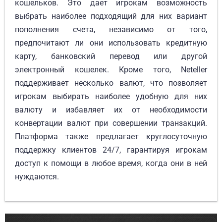
кошельков. Это дает игрокам возможность
выбрать наиболее подходящий для них вариант
пополнения счета, независимо от того,
предпочитают ли они использовать кредитную
карту, банковский перевод или другой
электронный кошелек. Кроме того, Neteller
поддерживает несколько валют, что позволяет
игрокам выбирать наиболее удобную для них
валюту и избавляет их от необходимости
конвертации валют при совершении транзакций.
Платформа также предлагает круглосуточную
поддержку клиентов 24/7, гарантируя игрокам
доступ к помощи в любое время, когда они в ней
нуждаются.