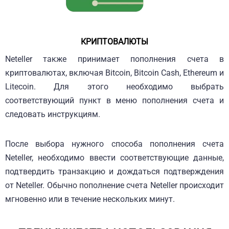
КРИПТОВАЛЮТЫ
Neteller также принимает пополнения счета в
криптовалютах, включая Bitcoin, Bitcoin Cash, Ethereum и
Litecoin. Для этого необходимо выбрать
соответствующий пункт в меню пополнения счета и
следовать инструкциям.
После выбора нужного способа пополнения счета
Neteller, необходимо ввести соответствующие данные,
подтвердить транзакцию и дождаться подтверждения
от Neteller. Обычно пополнение счета Neteller происходит
мгновенно или в течение нескольких минут.