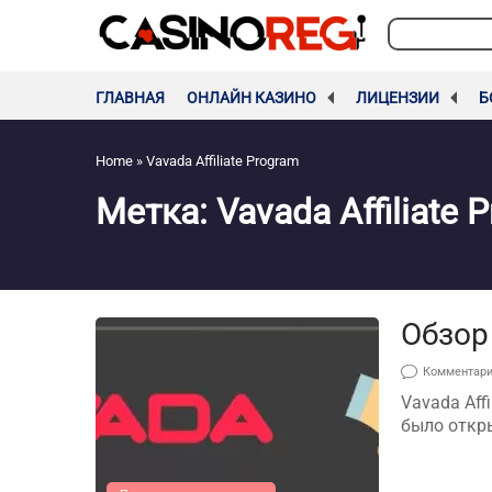
ГЛАВНАЯ
ОНЛАЙН КАЗИНО
ЛИЦЕНЗИИ
Б
Home
»
Vavada Affiliate Program
Метка:
Vavada Affiliate 
Обзор
Комментари
Vavada Aff
было откры