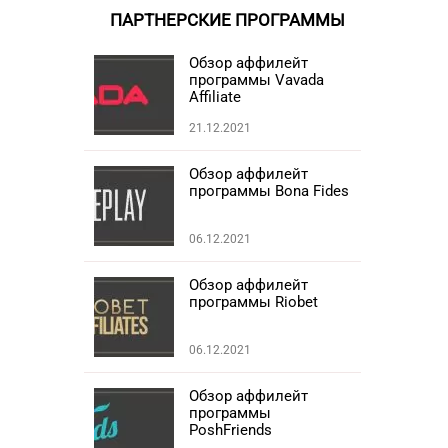
ПАРТНЕРСКИЕ ПРОГРАММЫ
Обзор аффилейт
программы Vavada
Affiliate
21.12.2021
Обзор аффилейт
программы Bona Fides
06.12.2021
Обзор аффилейт
программы Riobet
06.12.2021
Обзор аффилейт
программы
PoshFriends