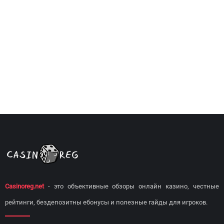
Casinoreg.net
- это объективные обзоры онлайн казино, честные
рейтинги, бездепозитны ебонусы и полезные гайды для игроков.