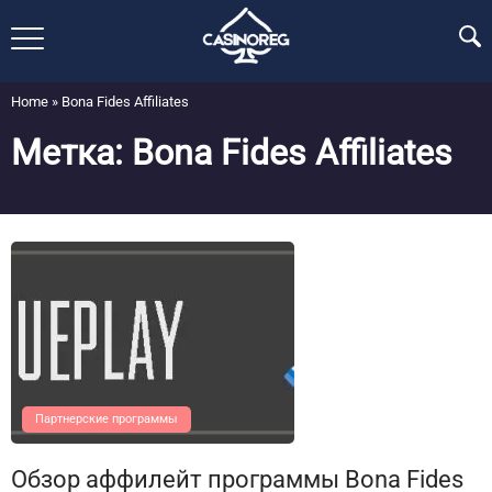
Home
»
Bona Fides Affiliates
Метка:
Bona Fides Affiliates
Партнерские программы
Обзор аффилейт программы Bona Fides