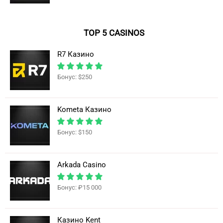
TOP 5 CASINOS
R7 Казино
Бонус: $250
Kometa Казино
Бонус: $150
Arkada Casino
Бонус: ₽15 000
Казино Kent