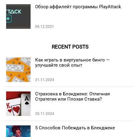
Обзор аффилейт программы PlayAttack
06.12.2021
RECENT POSTS
Как играть в виртуальное бинго —
улучшайте свой опыт
21.11.2024
Страховка в Блэкджеке: Отличная
Стратегия или Плохая Ставка?
20.11.2024
5 Способов Побеждать в Блекджеке