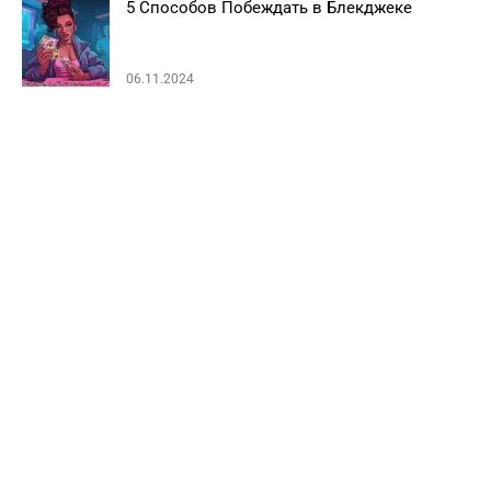
5 Способов Побеждать в Блекджеке
06.11.2024