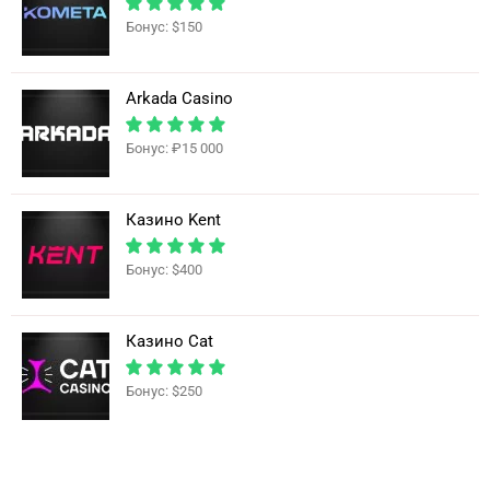
Бонус: $150
Arkada Casino
Бонус: ₽15 000
Казино Kent
Бонус: $400
Казино Cat
Бонус: $250