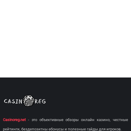
Casinoreg.net
- это объективные обзоры онлайн казино, честные
рейтинги, бездепозитны ебонусы и полезные гайды для игроков.