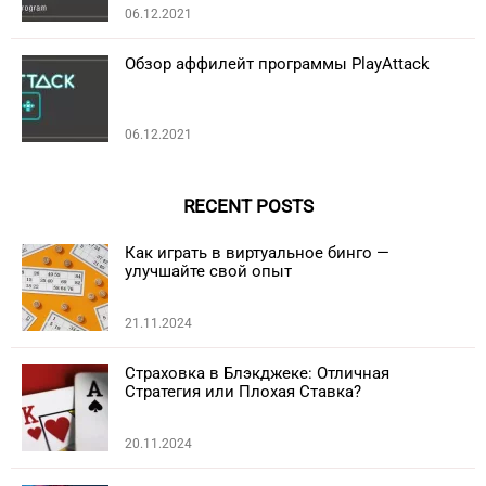
06.12.2021
Обзор аффилейт программы PlayAttack
06.12.2021
RECENT POSTS
Как играть в виртуальное бинго —
улучшайте свой опыт
21.11.2024
Страховка в Блэкджеке: Отличная
Стратегия или Плохая Ставка?
20.11.2024