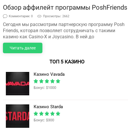
Обзор аффилейт программы PoshFriends
Комментарии: 0
Просмотры: 2662
Сегодня мы рассмотрим партнерскую программу Posh
Friends, которая позволяет сотрудничать с такими
казино как Casino-X и Joycasino. В ней до
Читать далее
ТОП 5 КАЗИНО
Казино Vavada
Бонус: $1000
Казино Starda
Бонус: $300