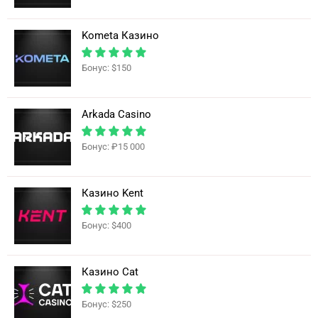
Kometa Казино
Бонус: $150
Arkada Casino
Бонус: ₽15 000
Казино Kent
Бонус: $400
Казино Cat
Бонус: $250