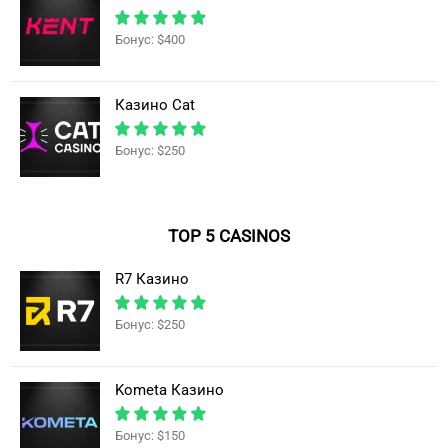
Бонус: $400
Казино Cat
Бонус: $250
TOP 5 CASINOS
R7 Казино
Бонус: $250
Kometa Казино
Бонус: $150