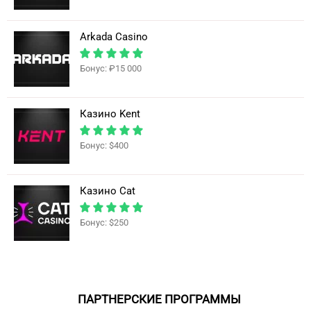
Arkada Casino
Бонус: ₽15 000
Казино Kent
Бонус: $400
Казино Cat
Бонус: $250
ПАРТНЕРСКИЕ ПРОГРАММЫ