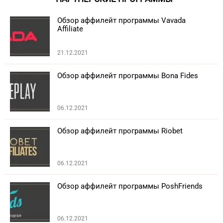
Обзор аффилейт программы Vavada
Affiliate
21.12.2021
Обзор аффилейт программы Bona Fides
06.12.2021
Обзор аффилейт программы Riobet
06.12.2021
Обзор аффилейт программы PoshFriends
06.12.2021