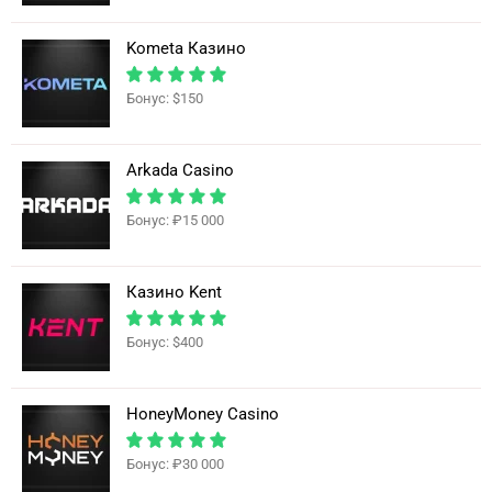
Kometa Казино
Бонус: $150
Arkada Casino
Бонус: ₽15 000
Казино Kent
Бонус: $400
HoneyMoney Casino
Бонус: ₽30 000